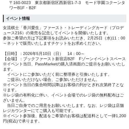
〒160-0023 東京都新宿区西新宿1-7-3 モード学園コクーンタ
ワーB1F・B2F
イベント情報
女流棋士「香川愛生」ファースト・トレーディングカード（プロデ
ュース216）の発売を記念してイベントを開催いたします。
参加ご希望の方は下記要項をお読みいただき、2月25日（水)11：00
～ネットで販売いたしますチケットをお求めください。
【日時】：2026年5月10日（日） 14：00～
【会場】：ブックファースト新宿店B2F Fゾーンイベントスペース
※イベント当日、PassMarketの購入済画面のご提示をお願いいたし
ます。
イベントにご参加いただく前に整理券と引換いたします。
ご提示いただけない場合、ご参加いただけません。
※イベント当日の集合時間以降はお客様の列がとぎれ次第終了とな
ります。
※レジ袋の有料化に伴い、イベント会場でのレジ袋の無料配布はご
ざいません。
当日ご自身でのご用意をお願いいたします。なお、レジ袋は店舗
レジカウンターにてご購入も可能です。
※イベント参加後、配送をご希望のお客様は配送料として一律1,200
円(税込)で承ります。