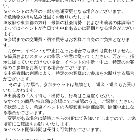
※プレゼント・お手紙は事前のお預かりとなります。ご了承くださ
い。
※イベントの内容の一部が急遽変更となる場合がございます。
※危険物の持ち込みは固くお断りいたします。
※政府や東京都の方針、最新の社会情勢、および出演者の体調等に
よってはイベントが当日でも中止あるいは延期となる場合がござい
ます。
※会場までの交通費・宿泊費等はお客様ご自身のご負担となりま
す。
万が一、イベントが中止になった場合でも条件は変わりません。
※係員およびスタッフの指示・注意に従ってください。万が一、指
示に従っていただけない場合、イベントの中断・中止、特定のお客
様のご参加をお断りする場合がございます。
※主催者側の判断により、特定のお客様のご参加をお断りする場合
がございます。
そのような場合、参加チケットは無効とし、返金・返金もお受け
いたしかねます。
※出演者の「入り待ち・出待ち」行為はご遠慮ください。
※すべての商品･特典類は会場にてご確認のうえ、ご退館ください。
※状況により、急遽イベントの内容変更や開催延期、開催中止にな
る場合がございます。
変更がある場合は随時こちらのHPにて告知いたしますので、ご来
場前にご確認をお願いいたします。
※イベント開催時間は長引く可能性がございます。