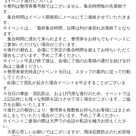
【イベント進行について】
※整列は整理券番号順ではございません。集合時間毎の先着順で
す。
集合時間はイベント開催前にメールにてご連絡させていただきま
す。
※イベントは、「最終集合時間」以降は列が途切れ次第終了となり
ます。
集合時間に遅れて来られますと、整理券をお持ちでもイベントに
ご参加いただけない場合がございます。
※進行の都合上、会場にて所定の集合時間を超えてお待ちいただく
場合もございます。予めご了承ください。
※イベント中及び終了後は、会場にて他のお客様の通行を妨げる行
為はご遠慮ください。
※整理券発売時及びイベント当日は、スタッフの案内に従って行動
してください。
会場にて混乱が起きた場合イベントを中止することがございま
す。
※当日の事故・混乱防止、および円滑な進行のため、イベントでは
上記以外にも様々な制限を設けさせて頂く場合がございます。ご協
力をお願いいたします。
※進行上の都合により、整理券を複数枚お持ちのお客様にはまとめ
出しをしていただく場合がございます。予めご了承ください。
※イベントご参加の際は大声での会話や私語を極力お控えくださ
い。
大変心苦しいお願いではございますが、飛沫拡散防止のため皆様