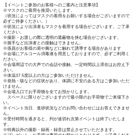
【イベントご参加のお客様へのご案内と注意事項】
※マスクのご着用を推奨いたします。
（状況によってはマスクの着用をお願いする場合がございますので
必ずご持参ください。）
※状況により出演者もマスクを着用する場合がございます。ご了承
ください。
※撮影・お渡しの際に透明の遮蔽物を挟む場合がございます。
※握手など出演者との接触はできません。
※係員がお客様の肩や腕などに触れて誘導する場合があります
※会場にアルコール消毒液を用意しておりますので、必ずご利用く
ださい。
※会場周辺での大声での会話や接触、一定時間以上滞在はお控え下
さい。
※体温37.5度以上の方はご参加いただけません。
※発熱・咳などの症状があり、体調に不安のある方はご参加いただ
けません。
※会場入口でお手荷物を全てお預かりします。
スペースに限りがございますので最小限のお手荷物でご来場下さ
い。
※イベント当日、進捗状況などのお問い合わせにはお答えできませ
ん。
※受付時間を過ぎると、列が途切れ次第イベントは終了いたしま
す。
※特典以外の撮影・録画・録音は禁止させていただきます。