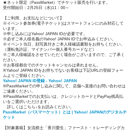
★ネット限定（PassMarket）でチケット販売を行います。
受付開始日：2月25日（水)11：00～
【ご利用、お支払などについて】
※イベント参加券(電子チケット)はスマートフォンにのみ対応して
います。
※申し込みにはYahoo! JAPAN IDが必要です。
※必ずご本人様名義のYahoo! JAPAN IDでお申込みください。
※イベント当日、顔写真付きご本人様確認書類をお持ちください。
（運転免許証、マイナンバー個人番号カードなど）
※ご本人様確認をさせていただく場合がございますので、ご了承く
ださい。
※お客様都合でのチケットキャンセルは承れません。
※Yahoo! JAPAN IDをお持ちでないお客様は下記URLの登録フォー
ムよりご登録ください。
Yahoo! JAPAN ID登録 - Yahoo! JAPAN
※PassMarketでの申し込みに関して、店舗へ直接のお問い合わせは
ご遠慮ください。
※PassMarketでのお支払いは、クレジットカードとPayPay残高払
いをご選択いただけます。
詳しくはこちら↓をお読みください。
PassMarket（パスマーケット）とは | Yahoo! JAPANのデジタルチ
ケット
【対象書籍】女流棋士「香川愛生」ファースト・トレーディングカ