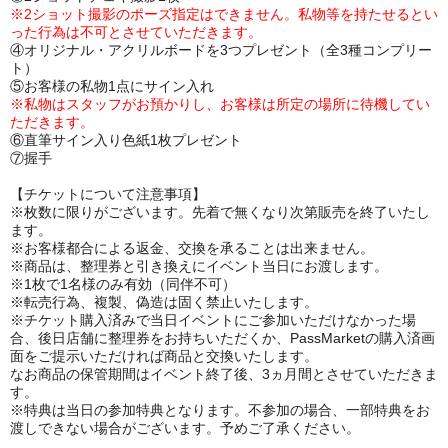
※2ショット撮影のポーズ指定はできません。私物等を持たせるとい
った行為は不可とさせていただきます。
④オリジナル・アクリルボードを3つプレゼント（全3種コンプリー
ト）
⑤お客様の私物1点にサイン入れ
※私物はスタッフがお預かりし、お客様は所定の場所に待機してい
ただきます。
⑥直筆サイン入り色紙1枚プレゼント
⑦握手
【チケットについて注意事項】
※枚数に限りがございます。先着で無くなり次第販売を終了いたし
ます。
※お客様都合による返金、交換を承ることは出来ません。
※商品は、整理券と引き換えにイベント当日にお渡します。
※1枚で1名様のみ有効（同伴不可）
※転売行為、複製、偽造は固く禁止いたします。
※チケット購入済みで当日イベントにご参加いただけなかった場
合、後日店舗に整理券をお持ちいただくか、PassMarketの購入済画
面をご提示いただければ商品と交換いたします。
なお商品の保管期間はイベント終了後、3ヵ月間とさせていただきま
す。
※特典は当日の参加特典となります。不参加の場合、一部特典をお
渡しできない場合がございます。予めご了承ください。