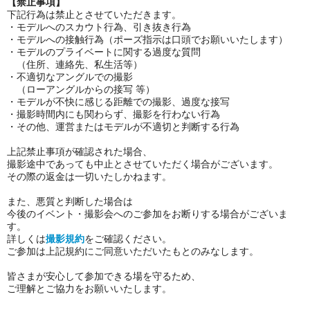
【禁止事項】
下記行為は禁止とさせていただきます。
・モデルへのスカウト行為、引き抜き行為
・モデルへの接触行為（ポーズ指示は口頭でお願いいたします）
・モデルのプライベートに関する過度な質問
（住所、連絡先、私生活等）
・不適切なアングルでの撮影
（ローアングルからの接写 等）
・モデルが不快に感じる距離での撮影、過度な接写
・撮影時間内にも関わらず、撮影を行わない行為
・その他、運営またはモデルが不適切と判断する行為
上記禁止事項が確認された場合、
撮影途中であっても中止とさせていただく場合がございます。
その際の返金は一切いたしかねます。
また、悪質と判断した場合は
今後のイベント・撮影会へのご参加をお断りする場合がございま
す。
詳しくは
撮影規約
をご確認ください。
ご参加は上記規約にご同意いただいたもとのみなします。
皆さまが安心して参加できる場を守るため、
ご理解とご協力をお願いいたします。