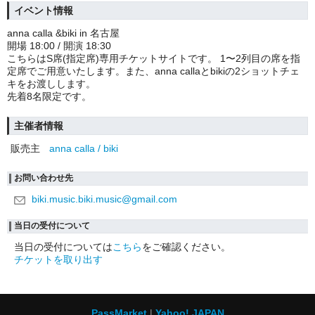
イベント情報
anna calla &biki in 名古屋
開場 18:00 / 開演 18:30
こちらはS席(指定席)専用チケットサイトです。 1〜2列目の席を指
定席でご用意いたします。また、anna callaとbikiの2ショットチェ
キをお渡しします。
先着8名限定です。
主催者情報
販売主
anna calla / biki
お問い合わせ先
biki.music.biki.music@gmail.com
当日の受付について
当日の受付については
こちら
をご確認ください。
チケットを取り出す
PassMarket
Yahoo! JAPAN