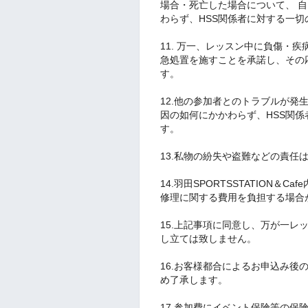
場合・死亡した場合について、 
わらず、HSS関係者に対する一
11. 万一、レッスン中に負傷・
急処置を施すことを承諾し、その
す。
12
.他の参加者とのトラブルが発
因の如何にかかわらず、HSS関
す。
13.私物の紛失や盗難などの責任
14.羽田SPORTSSTATION
修理に関する費用を負担する場合
15.上記事項に同意し、万が一
し立ては致しません。
16.お客様都合によるお申込み
め了承します。
17.参加費にイベント保険等の