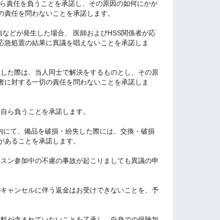
自ら責任を負うことを承諾し、その原因の如何にかか
切の責任を問わないことを承諾します。
疾病などが発生した場合、 医師およびHSS関係者が応
応急処置の結果に異議を唱えないことを承諾しま
生した際は、当人同士で解決をするものとし、その原
係者に対する一切の責任を問わないことを承諾しま
は自ら負うことを承諾します。
＆Cafe内にて、備品を破損・紛失した際には、交換・破損
があることを承諾します。
レッスン参加中の不慮の事故が起こりましても異議の申
後のキャンセルに伴う返金はお受けできないことを、予
保険料が含まれていないことを了承し、自身での保険加