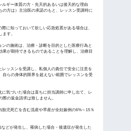
アレルギー体質の方・先天的あるいは後天的な理由
ちの方は）主治医の承諾のもと、レッスン受講時に
急の際に知っておいて欲しい応急処置がある場合は、
します。
ションの施術は、治療・診断を目的とした医療行為と
効果が期待できるものであることを理解し、治療目
。
れたレッスンを受講し、私個人の責任で安全に注意を
、自らの身体的限界を超えない範囲でレッスンを受
変化に気づいた場合は直ちに担当講師に申し出て、レ
の際の返金請求は致しません。
内胎児死亡を含む流産や早産が全妊娠例の6%～15％
疾病などが発生し、罹病した場合・後遺症が発生した