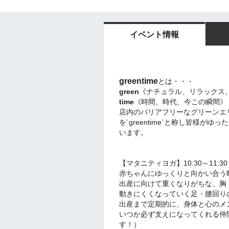
イベント情報
greentime
とは・・・
green
《ナチュラル、リラックス
time
《時間、時代、今この瞬間》
店内のバリアフリーなグリーンエ
を`greentime`と称し皆様
います。
【マタニティヨガ】10:30～11:
赤ちゃんにゆっくりと向かい合う
出産に向けて重くなりがちな、胸
動きにくくなっていく足・腰回り
出産まで定期的に、身体と心のメ
いつか必ず支えになってくれる仲
す！）