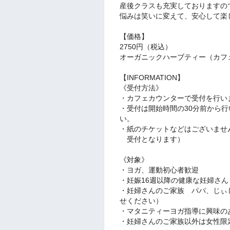
産後クラスも充実しておりますの
悩みは笑いに変えて、安心して楽
【価格】
2750円（税込）
オーガニックハーブティー（カフ
【
INFORMATION】
《受付方法》
・カフェカウンターで受付を行い
・受付は開始時間の30分前から
い。
・紙のチケットなどはございませ
受付となります）
《対象》
・ヨガ、運動初心者歓迎
・妊娠16週以降の健康な妊婦さん
・妊婦さんのご家族 パパ、じぃ
せください）
・マタニティーヨガ指導に興味の
・妊婦さんのご家族以外は女性限