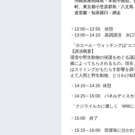
沖縄県座間味島・本島中南部、
町、東京都小笠原群島・八丈島
道室蘭・知床羅臼・網走
・12:00～12:55 休憩
・13:00～14:10 基調講演 
「ホエール・ウォッチングは“エ
【講演概要】
環境や野生動物の保護をめぐる議
拠によってもらされるもの。現在
はスイミングがもたらす影響を調
えて人間と野生動物、とりわけ鯨
・14:10～14:25 休憩
・14:25～15:00
パネルディスカ
「クジライルカに優しく WWにと
・15:00 終了
・15:15～16:00 部屋毎に