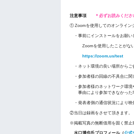
注意事項
＊必ずお読みくださ
①
Zoomを使用してのオンライ
・事前にインストールをお願い
Zoomを使用したことが
https://zoom.us/test
・ネット環境の良い場所からご
・参加者様の回線の不具合に関
・参加者様のネットワーク環境
事由により参加できなかった
・発表者側の通信状況により映
②当日は録画をさせて頂きます。
※掲載写真の無断借用を固く禁止
水口博也氏プロフィール（
公式