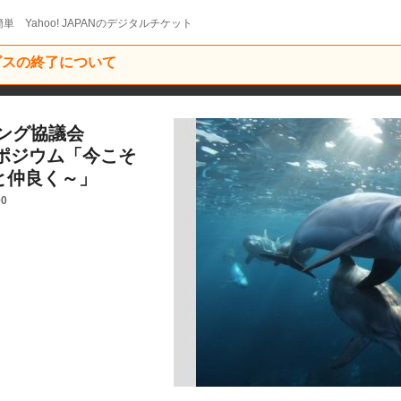
単 Yahoo! JAPANのデジタルチケット
ービスの終了について
ング協議会
ンポジウム「今こそ
と仲良く～」
00