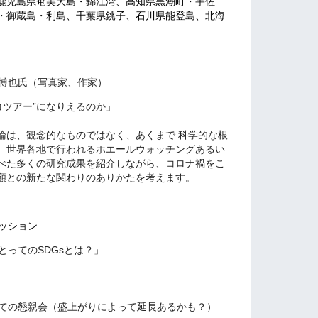
鹿児島県奄美大島・錦江湾、高知県黒潮町・宇佐
・御蔵島・利島、千葉県銚子、石川県能登島、北海
水口博也氏（写真家、作家）
コツアー”になりえるのか」
論は、観念的なものではなく、あくまで 科学的な根
、世界各地で行われるホエールウォッチングあるい
べた多くの研究成果を紹介しながら、コロナ禍をこ
類との新たな関わりのありかたを考えます。
ッション
ってのSDGsとは？」
分かれての懇親会（盛上がりによって延長あるかも？）