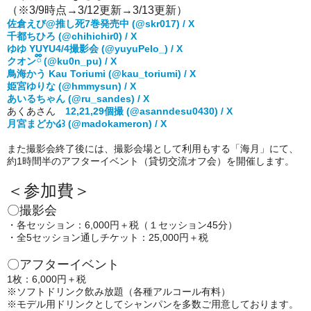
（※3/9時点→3/12更新→3/13更新）
佐倉えび@推し死7巻発売中 (@skr017) / X
千都ちひろ (@chihichir0) / X
ゆゆ YUYU4/4撮影会 (@yuyuPelo_) / X
クオンྀི (@ku0n_pu) / X
鳥海かう Kau Toriumi (@kau_toriumi) / X
姫宮ゆりな (@hmmysun) / X
あいるちゃん (@ru_sandes) / X
あくあさん
12,21,29個撮 (@asanndesu0430) / X
月宮まどか໒꒱ (@madokameron) / X
また撮影会終了後には、撮影会場として利用もする「海月」にて、
約1時間半のアフターイベント（貸切交流オフ会）を開催します。
＜参加費＞
〇撮影会
・各セッション：6,000円＋税（１セッション45分）
・全5セッション通しチケット：25,000円＋税
〇アフターイベント
1枚：6,000円＋税
※ソフトドリンク飲み放題（各種アルコール有料）
※モデル用ドリンクとしてシャンパンを多数ご用意しております。