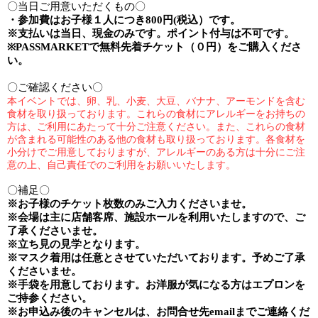
〇当日ご用意いただくもの〇
・参加費は
お子様１人
につき
800
円
(
税込）です。
※
支払いは当日、現金のみです。ポイント付与は不可です。
※PASSMARKET
で無料先着チケット（０円）をご購入くださ
い。
〇ご確認ください〇
本イベントでは、卵、乳、小麦、大豆、バナナ、アーモンドを含む
食材を取り扱っております。これらの食材にアレルギーをお持ちの
方は、ご利用にあたって十分ご注意ください。
また、これらの食材
が含まれる可能性のある他の食材も取り扱っております。各食材を
小分けでご用意しておりますが、アレルギーのある方は十分にご注
意の上、自己責任でのご利用をお願いいたします。
〇補足〇
※
お子様のチケット枚数のみご入力くださいませ。
※
会場は主に店舗客席、施設ホールを利用いたしますので、ご
了承くださいませ。
※
立ち見の見学となります。
※
マスク着用は任意とさせていただいております。予めご了承
くださいませ。
※手袋を用意しております。お洋服が気になる方はエプロンを
ご持参ください。
※
お申込み後のキャンセルは、お問合せ先
email
までご連絡くだ