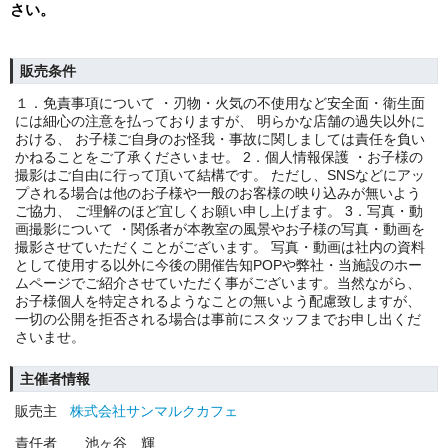
さい。
販売条件
１．免責事項について ・刃物・火気の不使用など安全面・衛生面
には細心の注意を払っておりますが、 明らかな店舗の過失以外に
おける、 お子様ご自身のお怪我・事故に関しましては責任を負い
かねることをご了承くださいませ。 2．個人情報保護 ・お子様の
撮影はご自由に行って頂いて結構です。 ただし、SNSなどにアッ
プされる場合は他のお子様や一般のお客様の映り込みが無いよう
ご協力、 ご理解のほど宜しくお願い申し上げます。 3．写真・動
画撮影について ・関係者が本教室の風景やお子様の写真・動画を
撮影させていただくことがございます。 写真・動画は社内の資料
として使用する以外に今後の開催告知POPや弊社・当施設のホー
ムページでご紹介させていただく事がございます。当然ながら、
お子様個人を特定されるようなことの無いよう配慮致しますが、
一切の公開を拒否される場合は事前にスタッフまでお申し出くだ
さいませ。
主催者情報
販売主
株式会社サンマルクカフェ
責任者
池ヶ谷 輝