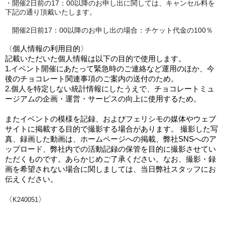
・開催2日前の17：00以降のお申し出に関しては、
キャンセル料を
下記の通り頂戴いたします。
開催2日前17：00以降のお申し出の場合：チケット代金の100％
〈個人情報の利用目的〉
記載いただいた個人情報は以下の目的で使用します。
1.イベント開催にあたって緊急時のご連絡など運用のほか、今
後のチョコレート関連事項のご案内の送付のため。
2.個人を特定しない統計情報にしたうえで、チョコレートミュ
ージアムの企画・運営・サービスの向上に使用するため。
またイベントの模様を記録、およびフェリシモの媒体やウェブ
サイトに掲載する目的で撮影する場合があります。 撮影した写
真、録画した動画は、ホームページへの掲載、弊社SNSへのア
ップロード、弊社内での活動記録の保管を目的に撮影させてい
ただくものです。あらかじめご了承ください。なお、撮影・録
画を希望されない場合に関しましては、当日弊社スタッフにお
伝えください。
〈
〉
K240051