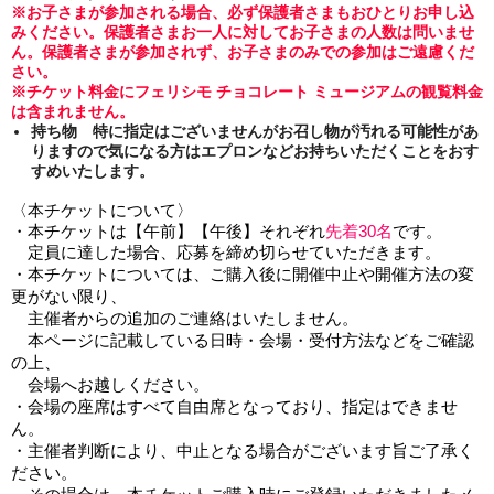
※お子さまが参加される場合、必ず保護者さまもおひとりお申し込
みください。保護者さまお一人に対してお子さまの人数は問いませ
ん。保護者さまが参加されず、お子さまのみでの参加はご遠慮くだ
さい。
※チケット料金にフェリシモ チョコレート ミュージアムの観覧料金
は含まれません。
持ち物 特に指定はございませんがお召し物が汚れる可能性があ
りますので気になる方はエプロンなどお持ちいただくことをおす
すめいたします。
〈本チケットについて〉
・本チケットは【午前】【午後】それぞれ
先着30名
です。
　定員に達した場合、応募を締め切らせていただきます。
・本チケットについては、ご購入後に開催中止や開催方法の変
更がない限り、
　主催者からの追加のご連絡はいたしません。
　本ページに
記載している日時・会場・受付方法などをご確認
の上、
　会場へお越しください。
・会場の座席はすべて自由席となっており、指定はできませ
ん。
・主催者判断により、
中止となる場合がございます旨ご了承く
ださい。