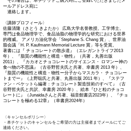
　その場合は、本チケットご購入時にご登録いただきましたメ
ールアドレス宛に
　連絡します。
〈講師プロフィール〉
佐藤清隆（さとう きよたか） 広島大学名誉教授。工学博士。
専門は食品物理学で、食品油脂の物理学的な研究における世界
的権威。 アメリカ油化学会「Stephane S. Chang 賞」、世界油
脂会議「H. P. Kaufmann Memorial Lecture 賞」等を受賞。
著書には『 チョコレートの散歩道』（エレガントライフ2013
年）、『脂質の機能性と構造・物性』（共著，丸善出版
2011）、『カカオとチョコレートのサイエンス・ ロマンー神の
食べ物の不思議』（古谷野哲夫氏と共著、幸書房 2013 年）、
『脂質の機能性と構造・物性ー分子からマスカラ・ チョコレー
トまでー』（上野聡氏と共著、丸善出版 2011 年）、『ステフ
ァン・ベケットら編著：チョコレート製造技術のすべて』（古
谷野哲夫氏と共訳、幸書房 2020 年）、絵本『ひと粒のチョコ
レートに』（Junaidaさんと共著、福音館書店2023年）、『チョ
コレートを極める12章』（幸書房2024年）
〈キャンセルポリシー〉
・本チケットのキャンセルをご希望の方は主催者までメールにてご
連絡ください。