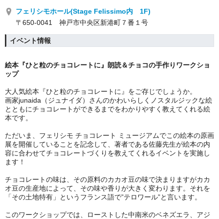
フェリシモホール(Stage Felissimo内 1F)
〒650-0041 神戸市中央区新港町７番１号
イベント情報
絵本『ひと粒のチョコレートに』朗読＆チョコの手作りワークショ
ップ
大人気絵本『ひと粒のチョコレートに』をご存じでしょうか。
画家junaida（ジュナイダ）さんのかわいらしくノスタルジックな絵
とともにチョコレートができるまでをわかりやすく教えてくれる絵
本です。
ただいま、フェリシモ チョコレート ミュージアムでこの絵本の原画
展を開催していることを記念して、著者である佐藤先生が絵本の内
容に合わせてチョコレートづくりを教えてくれるイベントを実施し
ます！
チョコレートの味は、その原料のカカオ豆の味で決まりますが
カカ
オ豆の生産地によって、その味や香りが大きく変わります。
それを
「その土地特有」というフランス語で”テロワール”と言います。
このワークショップでは、ローストした中南米のベネズエラ、アジ