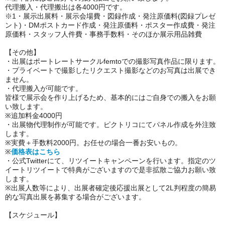
代理搬入・代理搬出は各4000円です。
※1・展示出展料・展示会場費・図録作成・発注原価料(図録プレゼ
ント)・DMポストカード作成・発注原価料・ポスター作成費・発注
原価料・スタッフ人件費・事務手数料・そのほか展示用品雑費
【その他】
・出展はポートレートサークルfemtoでの撮影写真作品に限ります。
・プライベートで撮影したリクエスト撮影などのお写真は出展でき
ません。
・代理搬入が可能です。
皆様で展示会を作り上げるため、基本的にはご自身での搬入をお願
い致します。
※追加料金4000円
・出展物代理制作が可能です。ピクトリコにてパネル作成を外注致
します。
※実費＋手数料2000円。お任せの場合一番お安いもの。
※
価格表はこちら
・公式Twitterにて、リツイートキャンペーンを行います。指定のツ
イートリツイートで特典がございますので是非拡散ご協力お願い致
します。
※出展人数等により、出展者確定後応援出展として2L判程度の簡易
的な写真出展を募集する場合がございます。
【スケジュール】