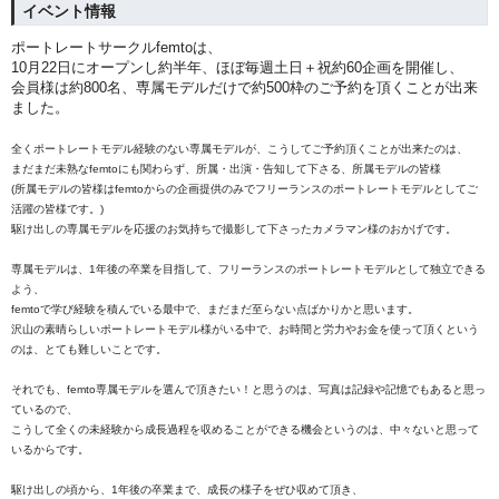
イベント情報
ポートレートサークルfemtoは、
10月22日にオープンし約半年、ほぼ毎週土日＋祝約60企画を開催し、
会員様は約800名、専属モデルだけで約500枠のご予約を頂くことが出来
ました。
全くポートレートモデル経験のない専属モデルが、こうしてご予約頂くことが出来たのは、
まだまだ未熟なfemtoにも関わらず、所属・出演・告知して下さる、所属モデルの皆様
(所属モデルの皆様はfemtoからの企画提供のみでフリーランスのポートレートモデルとしてご
活躍の皆様です。)
駆け出しの専属モデルを応援のお気持ちで撮影して下さったカメラマン様のおかげです。
専属モデルは、1年後の卒業を目指して、フリーランスのポートレートモデルとして独立できる
よう、
femtoで学び経験を積んでいる最中で、まだまだ至らない点ばかりかと思います。
沢山の素晴らしいポートレートモデル様がいる中で、お時間と労力やお金を使って頂くという
のは、とても難しいことです。
それでも、femto専属モデルを選んで頂きたい！と思うのは、写真は記録や記憶でもあると思っ
ているので、
こうして全くの未経験から成長過程を収めることができる機会というのは、中々ないと思って
いるからです。
駆け出しの頃から、1年後の卒業まで、成長の様子をぜひ収めて頂き、