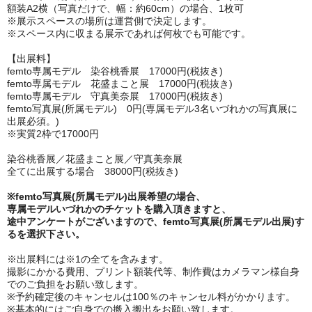
額装A2横（写真だけで、幅：約60cm）の場合、1枚可
※展示スペースの場所は運営側で決定します。
※スペース内に収まる展示であれば何枚でも可能です。
【出展料】
femto専属モデル 染谷桃香展 17000円(税抜き)
femto専属モデル 花盛まこと展 17000円(税抜き)
femto専属モデル 守真美奈展 17000円(税抜き)
femto写真展(所属モデル) 0円(専属モデル3名いづれかの写真展に
出展必須。)
※実質2枠で17000円
染谷桃香展／花盛まこと展／守真美奈展
全てに出展する場合 38000円(税抜き)
※femto写真展(所属モデル)出展希望の場合、
専属モデルいづれかのチケットを購入頂きますと、
途中アンケートがございますので、femto写真展(所属モデル出展)す
るを選択下さい。
※出展料には※1の全てを含みます。
撮影にかかる費用、プリント額装代等、制作費はカメラマン様自身
でのご負担をお願い致します。
※予約確定後のキャンセルは100％のキャンセル料がかかります。
※基本的にはご自身での搬入搬出をお願い致します。