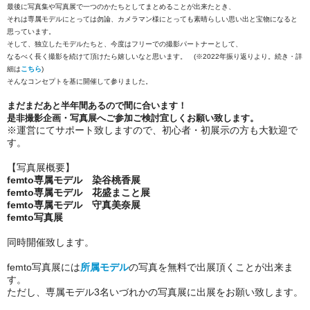
最後に写真集や写真展で一つのかたちとしてまとめることが出来たとき、
それは専属モデルにとっては勿論、カメラマン様にとっても素晴らしい思い出と宝物になると
思っています。
そして、独立したモデルたちと、今度はフリーでの撮影パートナーとして、
なるべく長く撮影を続けて頂けたら嬉しいなと思います。 (※2022年振り返りより。続き・詳
細は
こちら
)
そんなコンセプトを基に開催して参りました。
まだまだあと半年間あるので間に合います！
是非撮影企画・写真展へご参加ご検討宜しくお願い致します。
※運営にてサポート致しますので、初心者・初展示の方も大歓迎で
す。
【写真展概要】
femto専属モデル 染谷桃香展
femto専属モデル 花盛まこと展
femto専属モデル 守真美奈展
femto写真展
同時開催致します。
femto写真展には
所属モデル
の写真を無料で出展頂くことが出来ま
す。
ただし、専属モデル3名いづれかの写真展に出展をお願い致します。