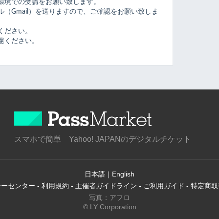
環境での受講をお願い致します。
（Gmail）を送りますので、ご確認をお願い致しま
ください。
慮ください。
スマホで簡単 Yahoo! JAPANのデジタルチケット
日本語
｜
English
シーセンター
-
利用規約
-
主催者ガイドライン
-
ご利用ガイド
-
特定商取
写真：アフロ
© LY Corporation