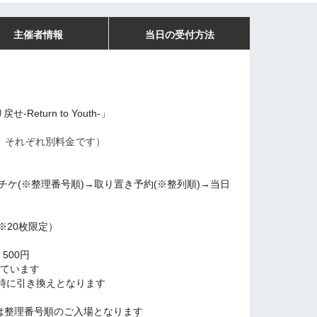
主催者情報
当日の受付方法
-Return to Youth-」
、それぞれ別料金です）
bチケ
(※整理番号順)→
取り置き予約(※整列順)→当日
円（※20枚限定）
 500円
れています
時に引き換えとなります
では整理番号順のご入場となります