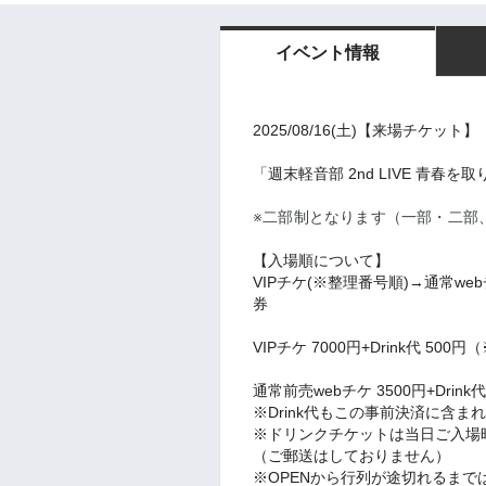
イベント情報
202
5/08/16(土)
【来場チケット】
「週末軽音部 2nd LIVE 青春を取り戻せ
※二部制となります（一部・二部
【入場順について】
VIPチケ(※整理番号順)→通常we
券
VIPチケ 7000円+Drink代 500
通常前売webチケ 35
00円+Drink代
※Drink代もこの事前決済に含ま
※ドリンクチケットは当日ご入場
（ご郵送はしておりません）
※OPENから行列が途切れるま