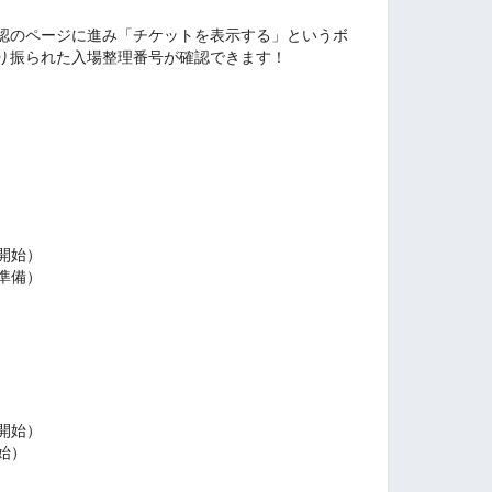
認のページに進み「チケットを表示する」というボ
り振られた入場整理番号が確認できます！
場開始）
部準備）
場開始）
開始）