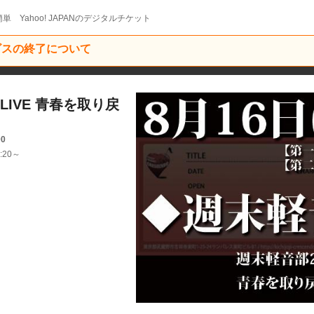
単 Yahoo! JAPANのデジタルチケット
ービスの終了について
d LIVE 青春を取り戻
00
:20～