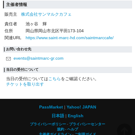
主催者情報
販売主
株式会社サンマルクカフェ
責任者
池ヶ谷 輝
住所
岡山県岡山市北区平田173-104
関連URL
https://www.saint-marc-hd.com/saintmarccafe/
お問い合わせ先
events@saintmarc-gr.com
当日の受付について
当日の受付については
こちら
をご確認ください。
チケットを取り出す
PassMarket
Yahoo! JAPAN
日本語
English
プライバシーポリシー
プライバシーセンター
規約
ヘルプ
主催者ガイドライン
ご利用ガイド