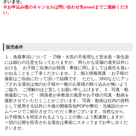
さいませ。
※お申込み後のキャンセルは問い合わせ先emailまでご連絡くださ
い。
販売条件
１．免責事項について ・刃物・火気の不使用など安全面・衛生面
には細心の注意を払っておりますが、 明らかな店舗の過失以外に
おける、 お子様ご自身のお怪我・事故に関しましては責任を負い
かねることをご了承くださいませ。 2．個人情報保護 ・お子様の
撮影はご自由に行って頂いて結構です。 ただし、SNSなどにアッ
プされる場合は他のお子様や一般のお客様の映り込みが無いよう
ご協力、 ご理解のほど宜しくお願い申し上げます。 3．写真・動
画撮影について ・関係者が本教室の風景やお子様の写真・動画を
撮影させていただくことがございます。 写真・動画は社内の資料
として使用する以外に今後の開催告知POPや弊社・当施設のホー
ムページでご紹介させていただく事がございます。当然ながら、
お子様個人を特定されるようなことの無いよう配慮致しますが、
一切の公開を拒否される場合は事前にスタッフまでお申し出くだ
さいませ。