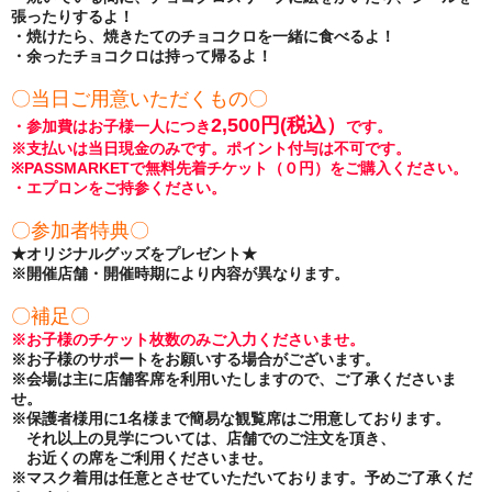
張ったりするよ！
・焼けたら、焼きたてのチョコクロを一緒に食べるよ！
・余ったチョコクロは持って帰るよ！
〇当日ご用意いただくもの〇
2,500円(税込）
・参加費はお子様一人につき
です。
※支払いは当日現金のみです。ポイント付与は不可です。
※PASSMARKETで無料先着チケット（０円）をご購入ください。
・エプロンをご持参ください。
〇参加者特典〇
★オリジナルグッズをプレゼント★
※開催店舗・開催時期により内容が異なります。
〇補足〇
※お子様のチケット枚数のみご入力くださいませ。
※お子様のサポートをお願いする場合がございます。
※
会場は主に店舗客席を利用いたしますので、
ご了承くださいま
せ。
※保護者様用に1名様まで簡易な観覧席はご用意しております。
それ以上の見学については、店舗でのご注文を頂き、
お近くの席をご利用くださいませ。
※マスク着用は任意とさせていただいております。予めご了承くだ