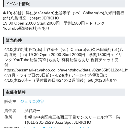
イベント情報
4/10(木)皆川洋仁(ds/leadert)土谷孝子（vo）Chiharu(vo)久米田義行
(pf )八島博充 （bs)at JERICHO
19:30 Open 20:00 Start 2000円 学割1500円＋ドリンク
YouTube配信(有料)もあり
販売条件
4/10(木)皆川洋仁(ds)土谷孝子（vo）Chiharu(vo)久米田義行(pf )八
島博充 （bs) 19:30 Open 20:00 Start 2000円 学割1500円＋ドリ
ンク YouTube配信(有料)もあり 有料配信もあり 視聴チケット受
付
https://passmarket.yahoo.co.jp/event/show/detail/02m65h5112d41.h
4/7(月・ライブ日の3日前)～4/24(木) アーカイブ視聴日は
4/10(木)20時～（受付最終日4/24の２週間後）5/8(木)23時まで
主催者情報
販売主
ジェリコ渋谷
責任者
渋谷純一
住所
札幌市中央区南三条西三丁目サンスリービル地下一階
T)011-231-2529 Jazz Spot JERICHO