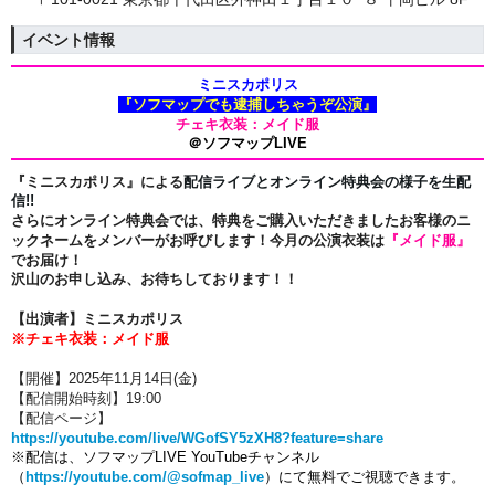
イベント情報
ミニスカポリス
『ソフマップでも逮捕しちゃうぞ公演』
チェキ衣装：メイド服
＠ソフマップLIVE
『ミニスカポリス』による
配信ライブとオンライン特典会の様子を生配
信!!
さらにオンライン特典会では、特典をご購入いただきましたお客様のニ
ックネームをメンバーがお呼びします！
今月の公演衣装は
『メイド服』
でお届け！
沢山のお申し込み、お待ちしております！！
【出演者】ミニスカポリス
※チェキ衣装：メイド服
【開催】2025年11
月14日(金
)
【配信開始時刻】19
:00
【配信ページ】
https://youtube.com/live/WGofSY5zXH8?feature=share
※配信は、ソフマップLIVE YouTubeチャンネル
（
https://youtube.com/@sofmap_live
）にて無料でご視聴できます。