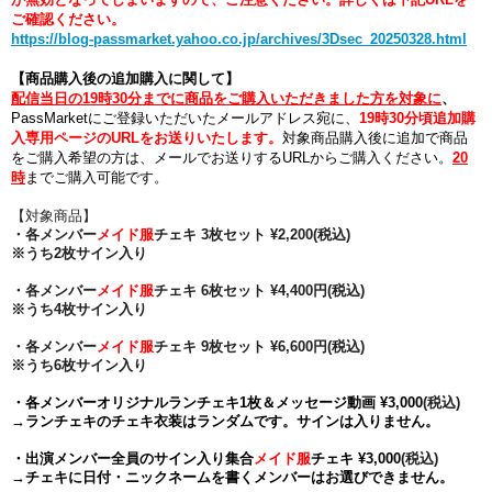
ご確認ください。
https://blog-passmarket.yahoo.co.jp/archives/3Dsec_20250328.html
【商品購入後の追加購入に関して】
配信当日の19
時30分までに商品をご購入いただきました方を対象に
、
PassMarketにご登録いただいたメールアドレス宛に、
19時30分頃追加購
入専用ページのURLをお送りいたします。
対象商品購入後に追加で商品
をご購入希望の方は、メールでお送りするURLからご購入ください。
20
時
までご購入可能です。
【対象商品】
・各メンバー
メイド服
チェキ 3枚セット ¥2,200(税込)
※うち2枚サイン入り
・各メンバー
メイド服
チェキ
6枚セット ¥4,400円
(税込)
※うち4枚サイン入り
・各メンバー
メイド服
チェキ
9枚セット ¥6,600円
(税込)
※うち6枚サイン入り
・各メンバー
オリジナルランチェキ
1枚
＆メッセージ動画 ¥3,000
(税込)
→ランチェキのチェキ衣装はランダムです。サインは入りません。
・出演メンバー全員のサイン入り集合
メイド服
チェキ ¥
3,000
(税込)
→チェキに日付・ニックネームを書くメンバーはお選びできません。