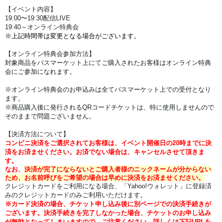
【イベント内容】
19:00〜19:30
配信LIVE
19:40～オンライン特典会
※上記時間帯は変更となる場合がございます。
【オンライン特典会参加方法】
対象商品をパスマーケット上にてご購入されたお客様はオンライン特典
会にご参加になれます。
※オンライン特典会のお申込みは全てパスマーケット上での受付となり
ます。
※商品購入後に発行されるQRコードチケットは、特に使用しませんので
そのままで問題ございません。
【決済方法について】
コンビニ決済をご選択されてお客様は、イベント開催日の20時までに決
済をお済ませください。
お済でない場合は、キャンセルさせて頂きま
す。
なお、
決済が完了にならないとご購入者様のニックネームが分からない
ため、お名前呼びをご希望の場合は早めに決済をお済ませください。
クレジットカードをご利用になる場合、「Yahoo!ウォレット」に登録済
みのクレジットカードのみご利用いただけます。
※
カード決済の場合、チケット申し込み後に別ページでの決済手続きが
ございます。
決済手続きを完了しなかった場合、チケットのお申し込み
が無効となってしまいます
ので、ご注意
ください。
詳しくは下記URLを