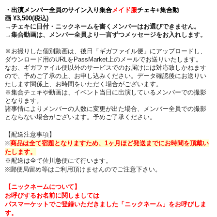
・
出演
メンバー
全員
のサイン入り集合
メイド服
チェキ+集合動
画 ¥
3,500
(税込)
→チェキに日付・ニックネームを書くメンバーはお選びできません。
→集合動画は、メンバー全員より一言ずつメッセージをお入れします。
※お撮りした個別動画は、後日「ギガファイル便」にアップロードし、
ダウンロード用のURLをPassMarket上のメールでお送りいたします。
なお、ギガファイル便以外のサービスでのお届けには対応致しかねます
ので、予めご了承の上、お申し込みください
。データ確認後にお送りい
たします関係上、お時間をいただく場合がございます。
※集合チェキや動画は、イベント当日に出演しているメンバーでの撮影
となります。
諸事情によりメンバーの人数に変更が出た場合、メンバー全員での撮影
とならない場合がございます。予めご了承ください。
【配送注意事項】
※
商品は全て宿題となりますため、1ヶ月ほど発送までにお時間を頂戴い
たします。
※配送は全て佐川急便にて行います。
※郵便局留め等はご利用頂けませんのでご注意下さい。
【ニックネームについて】
お呼びするお名前に関しましては
パスマーケットでご登録いただきました「ニックネーム」をお呼びしま
す。