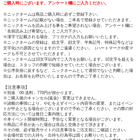
ご購入時にございます、アンケート欄にご入力ください。
※ニックネームは商品ご購入時に必ずご登録下さい。
※ニックネームの記載がない場合、ご本名で登録させていただきます。
※ニックネームを読み上げる事をご希望されない場合、アンケート欄に
「名前読み上げ希望なし」とご入力下さい。
※漢字で記載される場合、フリガナの入力もお願いいたします。
※ニックネームの登録は、絵文字、顔文字、半角記号、特殊記号などは
文字化けの原因となりますのでご遠慮ください。（ハートマークや星マ
ークも不可とさせていただきます。）
※ニックネームは10文字以内でご入力をお願いします。10文字を超える
場合は、スタッフの判断で短縮させていただく場合がございます。
※公序良俗に反するなど、ニックネームとして適切でないと判断した場
合は、お名前をお呼びいたしませんので予めご了承ください。
【注意事項】
※別途「00.送料」770円が掛かります。
※ご購入後のキャンセル(返金)・変更はできません。
※諸般の事情により、やむをえずイベント内容等の変更、またはイベン
トが中止となる場合がございますので予めご了承ください。その際の対
応方法については後日ご案内致します。
※本イベント開催時間は、予告なく変更となる場合がございます。
※商品に不良があった場合は良品と交換させて頂きます。
※その他、必ず販売サイトの注意事項をご注文前にご確認ください。
※会場付近での入待ち・出待ち行為等は固くお断りいたします。