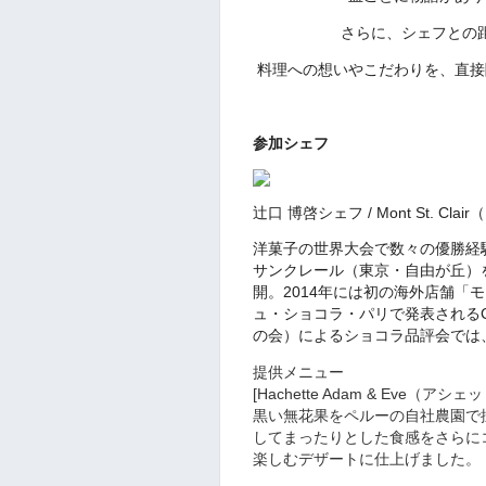
さらに、シェフとの
料理への想いやこだわりを、直接
参加シェフ
辻口 博啓シェフ / Mont St. Cl
洋菓子の世界大会で数々の優勝経
サンクレール（東京・自由が丘）
開。2014年には初の海外店舗「
ュ・ショコラ・パリで発表されるClub d
の会）によるショコラ品評会では、
提供メニュー
[Hachette Adam & Eve（ア
黒い無花果をペルーの自社農園で
してまったりとした食感をさらに
楽しむデザートに仕上げました。