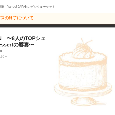
単 Yahoo! JAPANのデジタルチケット
ービスの終了について
ON 〜8人のTOPシェ
essertの響宴〜
30
:30～