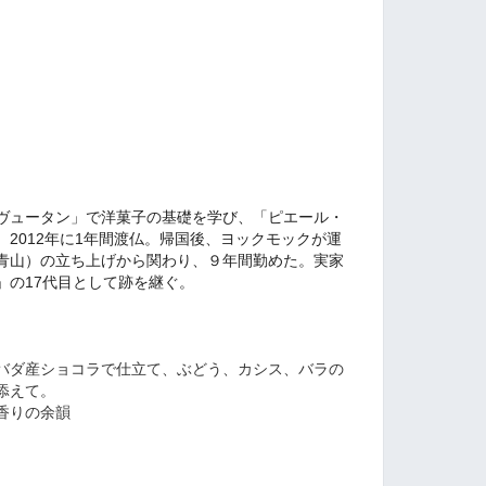
ヴュータン」で洋菓子の基礎を学び、「ピエール・
2012年に1年間渡仏。帰国後、ヨックモックが運
青山）の立ち上げから関わり、９年間勤めた。実家
」の17代目として跡を継ぐ。
バダ産ショコラで仕立て、ぶどう、カシス、バラの
添えて。
香りの余韻