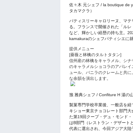
佐々木 元シェフ / la boutique d
タカマクラ）
パティスリーキャロリーヌ、マテ
る。フランスで開催された「ルレ
など、輝かしい経歴の持ち主。2022年10月
kamakuraのシェフパティシエに
提供メニュー
[薔薇と林檎のタルトタタン]
信州産の林檎をキャラメル、シナ
のキャラメルショコラのアパレイ
ュール、バニラのクレームと共に
な余韻を演出します。
籏 雅典シェフ / Confiture 
製菓専門学校卒業後、一般店を経
キショー東京チョコレート部門大会
た第19回クープ・デュ・モンド
はB部門（レストラン・デザート
代表に選出され、今回アジア大陸予