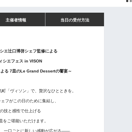
主催者情報
当日の受付方法
シエ辻口博啓シェフ監修による
シエフェス in VISON
 7皿のLe Grand Dessertの饗宴～
気町「ヴィソン」で、贅沢なひとときを。
シェフがこの日のために集結し、
の技と感性で仕上げる
皿を
ご堪能いただけます。
、一口ごとに新しい感動が広がる――。