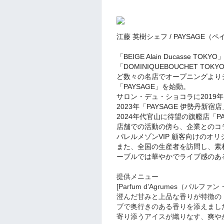
江藤 英樹シェフ / PAYSAGE（
「BEIGE Alain Ducasse
「DOMINIQUEBOUCHET TOK
ど数々の名店でオープニングより
「PAYSAGE」を始動。
サロン・デュ・ショコラに2019
2023年「PAYSAGE 伊勢丹新
2024年代官山に待望の旗艦店「P
店舗での活動の傍ら、企業とのコ
パレルメゾンVIP 顧客向けのオ
また、全国の生産者を訪問し、素
ーブルでは華やかでライブ感のあ
提供メニュー
[Parfum d’Agrumes（パルフ
澄んだ甘みと上品な香りが特徴の
ブで奥行きのある香りを添えまし
寄り添うアイスが織りなす、爽や