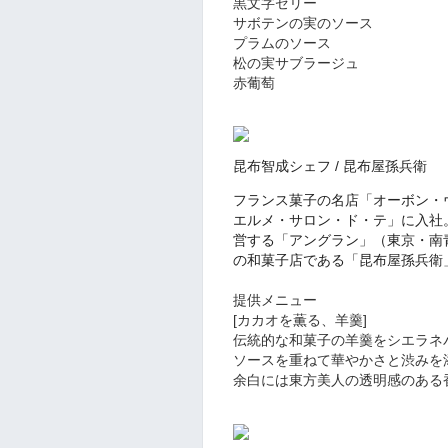
黒文字ゼリー
サボテンの実のソース
プラムのソース
松の実サブラージュ
赤葡萄
昆布智成シェフ /
昆布
屋孫
兵衛
フランス菓子の名店「オーボン・
エルメ・サロン・ド・テ」に入社。
営する「アングラン」（東京・南
の和菓子店である「昆布屋孫兵衛
提供メニュー
[カカオを薫る、羊羹]
伝統的な和菓子の羊羹をシエラネ
ソースを重ねて華やかさと渋みを
余白には東方美人の透明感のある