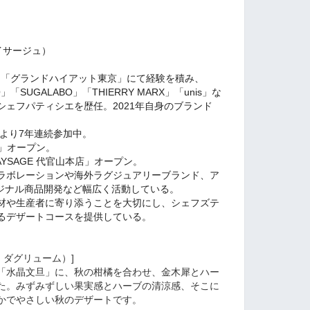
ペイサージュ）
 TOKYO」「グランドハイアット東京」にて経験を積み、
YO」「SUGALABO」
「THIERRY MARX」「unis」な
シェフパティシエを歴任。
2021年自身のブランド
年より7年連続参加中。
宿店」オープン。
AYSAGE 代官山本店」オープン。
ラボレーションや海外ラグジュアリーブランド、ア
リジナル商品開発など幅広く活動している。
材や生産者に寄り添うことを大切にし、シェフズテ
るデザートコースを提供している。
ァン・ダグリューム）]
「水晶文旦」に、秋の柑橘を合わせ、金木犀とハー
た。みずみずしい果実感とハーブの清涼感、そこに
かでやさしい秋のデザートです。