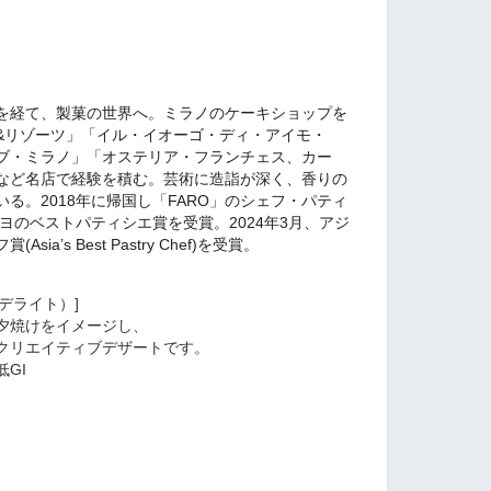
）
を経て、製菓の世界へ。ミラノのケーキショップを
&リゾーツ」「イル・イオーゴ・ディ・アイモ・
ブ・ミラノ」「オステリア・フランチェス、カー
など名店で経験を積む。芸術に造詣が深く、香りの
る。2018年に帰国し「FARO」のシェフ・パティ
ミヨのベストパティシエ賞を受賞。2024年3月、アジ
a’s Best Pastry Chef)を受賞。
ト デライト）]
夕焼けをイメージし、
クリエイティブデザートです。
GI