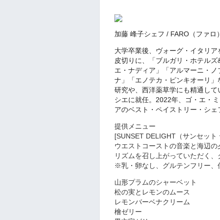
加藤 峰子シェフ / FARO（ファロ
大学卒業後、ヴォーグ・イタリア
皮切りに、「ブルガリ・ホテルズ
エ・ナディア」「アルマーニ・ノ
ナ」「エノテカ・ピンキオーリ」
研究や、西洋薬草学にも精通してい
シエに就任。2022年、ゴ・エ・
アのベスト・ペイストリー・シェフ賞(Asi
提供メニュー
[SUNSET DELIGHT（サンセッ
ウエストコーストの音楽と海辺の
リズムを召し上がっていただく、
※乳・卵なし、グルテンフリー、低
山形プラムのシャーベット
松の実とレモンのムース
レモンバーベナクリーム
檜ゼリー