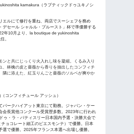
e yukinoshita kamakura（ラブティックドゥユキノシ
リエルにて修行を重ね、両店でスーシェフを務め
・デセール シャルル・プルースト」杯で準優勝する
より、la boutique de yukinoshita
就任。
モンと共にじっくり火入れし味を凝縮。くるみ入り
ユ、林檎の皮と薔薇から香りを抽出したコンフィチ
。隣に添えた、紅玉りんごと薔薇のソルベが爽やか
H 湯の山（コンフィチュール アッシュ）
てパークハイアット東京にて勤務。ジャパン・ケー
会長賞他コンクール受賞歴多数。2023年に行われ
・ドゥ・ラ・パティスリー日本国内予選・決勝大会で
とチョコレート細工のピエスモンテ）で優勝。日本
選で優勝。2025年フランス本選へ出場し優勝。