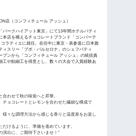
H VISON店（コンフィチュール アッシュ）
「パークハイアット東京」にて13年間ホテルパティ
に本店を構えるチョコレートブランド「コンパーテ
ショコラティエに就任。在任中に東京・表参道に日本旗
ティスリー「ブボ・バルセロナ」のシェフパティ
ープンから「コンフィチュール アッシュ」の統括責
細工や飴細工を得意とし、数々の大会で入賞経験あ
と合わせて秋の味覚へと昇華。
、チョコレートとレモンを合わせた繊細な構成で
、様々な調理方法から感じる香りと温度差をお楽し
ただけるように、準備を進めています。
の演出に、ご期待下さいませ！"