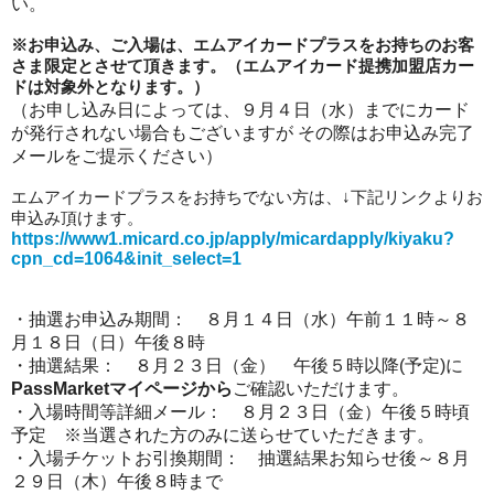
い。
※
お申込み、ご入場は、
エムアイ
カードプラスをお持ちのお客
さま限定とさせて頂きます。（エムアイカード提携加盟店カー
ドは対象外となります。）
（お申し込み日によっては、
９
月
４
日
（水）
まで
にカード
が発行されない場合もございますが その際はお申込み完了
メールをご提示ください）
エムアイカード
プラス
をお持ちでない方は、↓下記リンクよりお
申込み頂けます。
https://www1.micard.co.jp/apply/micardapply/kiyaku?
cpn_cd=1064&init_select=1
・抽選お申込み期間：
８月１４日（水）午前１１時～８
月１８日（日）午後８時
・抽選結果：
８月２３日（金） 午後５時以降
(
予定
)
に
PassMarket
マイページから
ご確認いただけます。
・入場時間等詳細メール：
８
月
２３
日（
金
）午後５時頃
予定
※
当選された方のみに送らせていただきます。
・入場チケットお引換期間：
抽選結果お知らせ後～
８
月
２９
日（
木
）午後
８
時
まで