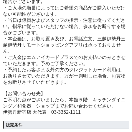
場合がございます。
・ご入場
の順番
によってはご希望の商品がご購入いただけ
ない可能性がございます。
・
当日は係員およびスタッフの指示・注意に従ってくださ
い。指示に従っていただけない場合、参加をお断りする場
合がございます。
・
本企画
は、お取り置き及び、お電話注文
、三越伊勢丹三
越伊勢丹リモートショッピングアプリ
は承っておりませ
ん。
・
ご入金はエムアイカードプラスでのお支払いのみとさせ
ていただきます。予めご了承ください。
・予約したお客さま以外の⽅のクレジットカード利用は、
お断りさせていただきます。万が⼀判明した場合、お買物
をお断りさせていただきます。
【
お問い合わせ先
】
ご不明な点がございましたら、
本館５階 キッチンダイニ
ング／和食器 ショップまでお問い合わせ
ください。
伊勢丹新宿店 大代表
03-3352-1111
販売条件