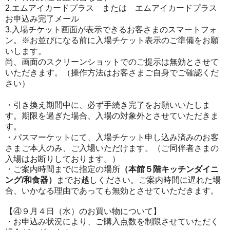
2.
エムアイ
カード
プラス
または
エムアイ
カード
プラス
お申込み完了メール
3.
入
場チケット
画面が表示できる
お客さまのスマートフォ
ン
。
※
お並びになる前に入場チケット表示のご準備をお願
いします。
尚、画面のスクリーンショットでのご提示は無効とさせて
いただきます
。（操作方法はお客さまご自身でご確認くだ
さい）
・
引き換え
期間中に、必ず手続き完了をお願いいたしま
す。期限を過ぎた場合、入場の対象外とさせていただきま
す。
・パスマーケットにて、入場チケット申し込み済みのお客
さまご本人のみ、ご入場いただけます
。
（
ご同伴者さまの
入場はお断りしております。）
・ご案内時間までに指定の
場所
（本館
５階キッチンダイニ
ング
/
和食器
）
までお越しください。ご案内
時間に遅れた場
合、いかなる理由であっても無効とさせていただきます。
【
④
９
月
４
日（水）のお買い物について
】
・お申込み状況により、ご購入点数を制限させていただく