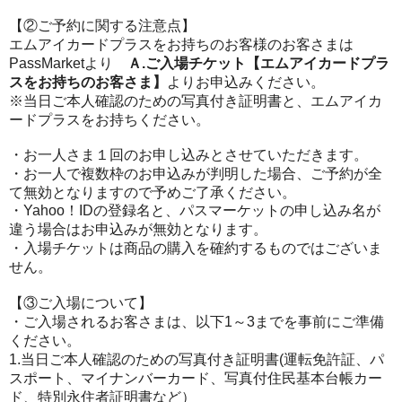
【②
ご予約に関する注意点
】
エムアイカード
プラスをお持ちのお客様
のお客
さまは
PassMarket
より
Ａ
.
ご入場チケット
【
エムアイ
カード
プラ
ス
をお持ちのお客さま
】
より
お申込みください。
※
当日ご本人確認のための
写真付き
証明書
と、エムアイ
カ
ード
プラスを
お持ちください。
・お一人さま１回のお申し込みとさせていただきます。
・お一人で複数枠のお申込みが判明した場合、ご予約が全
て無効となりますので予めご了承ください。
・
Yahoo
！
ID
の登録名と、パスマーケットの申し込み名が
違う場合は
お申込み
が無効となります。
・入場チケットは商品の購入を確約するものではございま
せん。
【③
ご入場について
】
・ご入場されるお客さまは、以下
1
～
3
までを事前にご準備
ください。
1.
当日ご本人確認のため
の
写真付き
証明書
(
運転
免許証、パ
スポート、
マイナンバーカード、
写真付住民基本台帳カー
ド、特別永住者証明書など）