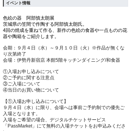
イベント情報
色絵の器
阿部慎太朗
展
茨城県の笠間で作陶する阿部慎太朗氏。
4
回の焼成を重ねて作る、新作の色絵の食器や一点ものの花
器や陶箱をご紹介します。
会期：
９
月
４
日（水）
～９月１０日（火）
※
作品が無くな
り次第終了
会場：伊勢丹新宿店 本館
5
階
キッチンダイニング
/
和食器
①入場お申し込みについて
②ご予約に関する注意点
③ご入場について
④当日のお買い物について
【①
入場お申し込みについて
】
９
月
４
日（水）
に限り、会場へは事前ご予約制での
優先
ご
入場となります。
入場をご希望の場合、デジタルチケットサービス
「
PassMarket
」にて無料の入場チケットをお申込みくださ