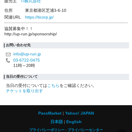
販売主
TI株式会社
住所
東京都港区芝浦3-6-10
関連URL
https://ticorp.jp/
協賛募集中！！
http://up-run.jp/sponsorship/
お問い合わせ先
info@up-run.jp
03-6722-0475
11時～20時
当日の受付について
当日の受付については
こちら
をご確認ください。
チケットを取り出す
PassMarket
Yahoo! JAPAN
日本語
English
プライバシーポリシー
プライバシーセンター