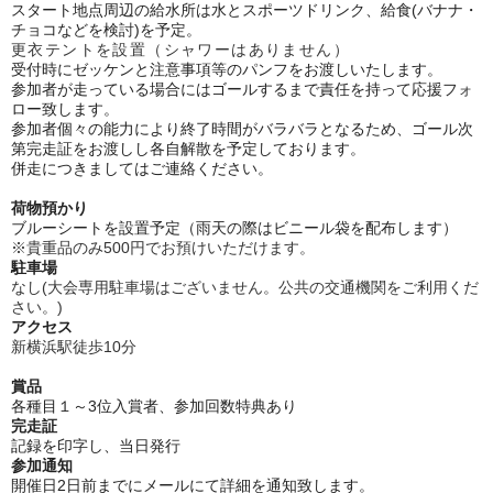
スタート地点周辺の給水所は水とスポーツドリンク、給食(バナナ・
チョコなどを検討)を予定。
更衣テントを設置（シャワーはありません）
受付時にゼッケンと注意事項等のパンフをお渡しいたします。
参加者が走っている場合にはゴールするまで責任を持って応援フォ
ロー致します。
参加者個々の能力により終了時間がバラバラとなるため、ゴール次
第完走証をお渡しし各自解散を予定しております。
併走につきましてはご連絡ください。
荷物預かり
ブルーシートを設置予定（雨天の際はビニール袋を配布します）
※貴重品のみ500円でお預けいただけます。
駐車場
なし(大会専用駐車場はございません。公共の交通機関をご利用くだ
さい。)
アクセス
新横浜駅徒歩10分
賞品
各種目１～3位入賞者、
参加回数特典あり
完走証
記録を印字し、当日発行
参加通知
開催日2日前までにメールにて詳細を通知致します。