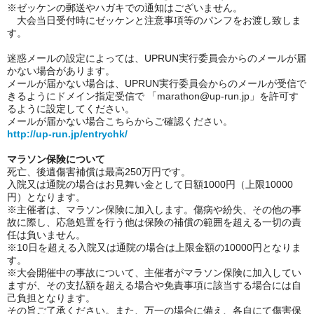
※ゼッケンの郵送やハガキでの通知はございません。
大会当日受付時にゼッケンと注意事項等のパンフをお渡し致しま
す。
迷惑メールの設定によっては、UPRUN実行委員会からのメールが届
かない場合があります。
メールが届かない場合は、UPRUN実行委員会からのメールが受信で
きるようにドメイン指定受信で 「marathon@up-run.jp」を許可す
るように設定してください。
メールが届かない場合こちらからご確認ください。
http://up-run.jp/entrychk/
マラソン保険について
死亡、後遺傷害補償は最高250万円です。
入院又は通院の場合はお見舞い金として日額1000円（上限10000
円）となります。
※主催者は、マラソン保険に加入します。傷病や紛失、その他の事
故に際し、応急処置を行う他は保険の補償の範囲を超える一切の責
任は負いません。
※10日を超える入院又は通院の場合は上限金額の10000円となりま
す。
※大会開催中の事故について、主催者がマラソン保険に加入してい
ますが、その支払額を超える場合や免責事項に該当する場合には自
己負担となります。
その旨ご了承ください。また、万一の場合に備え、各自にて傷害保