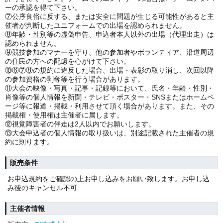
ーの承認を得て下さい。
⑦公序良俗に反する、または安全に問題が生じる可能性があると主
催者が判断したユニフォームでの出場を認められません。
⑧年齢・性別等の虚偽申告、申込者本人以外の出場（代理出走）は
認められません。
⑨競技参加のマナーを守り、他の参加者やボランティア、沿道周辺
の住民の方への配慮を心がけて下さい。
⑩⑥⑦⑧の規約に違反した場合、出場・表彰の取り消し、次回以降
の参加資格の剥奪等を行う場合があります。
⑪大会の映像・写真・記事・記録等において、氏名・年齢・性別・
肖像等の個人情報を新聞・テレビ・ポスター・SNSまたはホームペ
ージ等に報道・掲載・利用させて頂く場合があります。また、その
掲載権・使用権は主催者に属します。
⑫視覚障害者の伴走は2人以内でお願いします。
⑬大会申込者の個人情報の取り扱いは、別途記載された主催者の規
約に則ります。
販売条件
お申込規約をご確認の上お申し込みをお願い致します。お申し込
み後のキャンセル不可
主催者情報