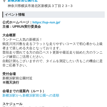
新横浜駅前公園付近
神奈川県横浜市港北区新横浜３丁目２３−３
イベント情報
公式ホームページ：
https://up-run.jp/
主催：UPRUN実行委員会
大会概要
ランナーに人気の新横浜！
鶴見川河川敷を走るフラットな走りやすいコースで初心者から上級
者まで楽しめる大会となっております。
普段走り慣れてる方の自己ベスト更新や最近走り始めた方のランニ
ング練習にご活用ください。
自動計測もございますので、タイムを測定したい方もこの機会に是
非ご応募下さい。
受付会場
新横浜駅前公園付近
※雨天決行
会場までの道案内（ルート）
新横浜駅から新横浜駅前公園への道順
スケジュール