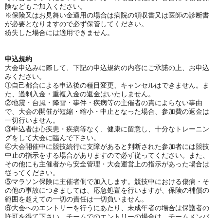
険などもご加入ください。
※保険又はお見舞い金適用の場合は病院の領収書又は医師の診断書
が必要となりますので必ず保管してください。
紛失した場合には適用できません。
申込規約
大会申込みに際して、下記の申込規約の内容にご承諾の上、お申込
みください。
①自己都合による申込後の種目変更、キャンセルはできません。ま
た、過剰入金・重複入金の返金はいたしません。
②地震・台風・降雪・事件・疾病等の主催者の責によらない事由
で、大会の開催が短縮・縮小・中止となった場合、参加費の返金は
一切行いません。
③申込者は心疾患・疾病等なく、健康に留意し、十分なトレーニン
グをして大会に臨んで下さい。
④大会開催中に競技続行に支障があると判断された参加者には競技
中止の指示をする場合がありますので必ず従ってください。また、
その他にも主催者から安全管理・大会運営上の指示があった場合は
従ってください。
⑤マラソン保険に主催者側で加入します。競技中における傷病・そ
の他の事故につきましては、応急処置を行いますが、保険の補償の
範囲を超えての一切の責任は一切負いません。
⑥大会へのエントリーを行うにあたり、未成年者の場合は保護者の
許可を得て下さい。チームでのエントリーの場合は、チームメンバ