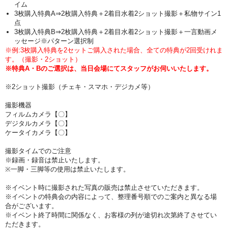
イム
3枚購入特典A⇒2枚購入特典＋2着目水着2ショット撮影＋私物サイン1
点
3枚購入特典B⇒2枚購入特典＋2着目水着2ショット撮影＋一言動画メ
ッセージ※パターン選択制
※例:3枚購入特典を2セットご購入された場合、全ての特典が2回受けれま
す。（撮影・2ショット）
※特典A・Bのご選択は、当日会場にてスタッフがお伺いいたします。
※2ショット撮影（チェキ・スマホ・デジカメ等）
撮影機器
フィルムカメラ【〇】
デジタルカメラ【〇】
ケータイカメラ【〇】
撮影タイムでのご注意
※録画・録音は禁止いたします。
※一脚・三脚等の使用は禁止いたします。
※イベント時に撮影された写真の販売は禁止させていただきます。
※イベントの特典会の内容によって、整理番号順でのご案内と異なる場
合がございます。
※イベント終了時間に関係なく、お客様の列が途切れ次第終了させてい
ただきます。