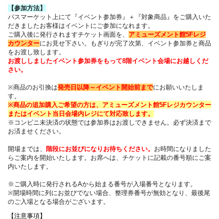
【参加方法】
パスマーケット上にて『イベント参加券』＋『対象商品』をご購入いた
だきました
お客様はイベントにご参加になれます。
ご購入後に発行されますチケット画面を、
アミューズメント館5Fレジ
カウンター
にお見せ下さい。
もぎりが完了次第、イベント参加券と商品
をお渡し致します。
お渡ししましたイベント参加券をもって8階イベント会場にお越しくだ
さい。
※商品のお引換は
発売日以降～
イベント開始前まで
にお願いいたしま
す。
※商品の追加購入ご希望の方は、
アミューズメント館5Fレジカウンター
または
イベント当日会場内レジにて対応致します。
※コンビニ未決済の状態では参加券はお渡しできません。必ず決済まで
お済ませください。
開場までは、
階段にお並びになりお待ちください
。
お時間になりました
らご案内を開始いたします。お席へは、チケットに記載の番号順にご案
内いたします
。
※ご購入時に発行されるAから始まる番号が入場番号となります。
※開場時間に列にお並びでない場合、整理券番号が無効となり、最後尾
のご入場となる場合がございます。
【注意事項】