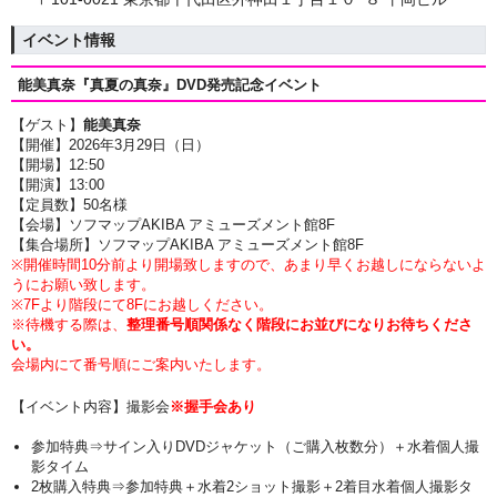
イベント情報
能美真奈『真夏の真奈』
DVD発売記念イベント
【ゲスト】
能美真奈
【開催】2026年3月29日（日）
【開場】12:50
【開演】13
:00
【定員数】50名様
【会場】ソフマップAKIBA アミューズメント館8F
【集合場所】ソフマップAKIBA アミューズメント館8F
※開催時間10分前より開場致しますので、あまり早くお越しにならないよ
うにお願い致します。
※7Fより階段にて8Fにお越しください。
※待機する際は、
整理番号順関係なく階段にお並びになりお待ちくださ
い。
会場内にて番号順にご案内いたします。
【イベント内容】撮影会
※握手会あり
参加特典⇒サイン入りDVDジャケット（ご購入枚数分）＋
水着個人撮
影タイム
2枚購入特典⇒参加特典
＋水着2ショット撮影
＋2着目水着個人撮影タ