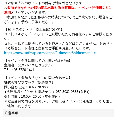
※対象商品へのポイントの付与は対象外となります。
※
参加できなかった際の商品の取り置き期間は、イベント開催日より1
週間
とさせていただきます。
※参加できなかったお客様への特典についてはご用意できない場合がご
ざいます。
予めご了承ください。
【祝花(スタンド花・卓上花)について】
※下記URLから「イベントへご来場いただくお客様へ」をご参照くださ
い。
なお、当店では提携しているお花屋さんなどはございません。お送りさ
れる場合は、お客様ご自身でご手配をお願いいたします。
https://www.sofmap.com/tenpo/?id=event&sid=schedule
【イベント全般に関してのお問い合わせ先】
主催者：㈱スパイスビジュアル
TEL：
03-5720-1441
【イベント参加方法などのお問い合わせ先】
株式会社ソフマップ（総合案内）
問い合わせ先： 0077-78-9888
(携帯電話・IP/ひかり電話からは 050-3032-9888 (有料))
受付時間：10:00～20:00（年中無休）
※総合受付で内容をお伺いし、詳細は各イベント開催店舗より折り返し
ご連絡いたします。
注意事項