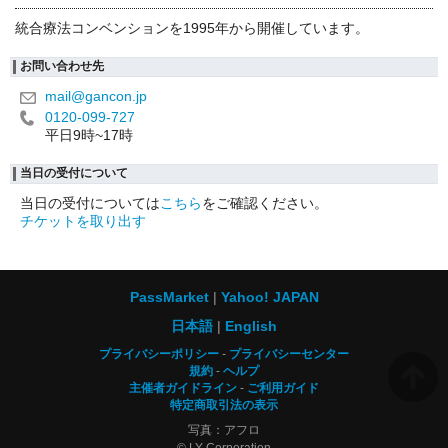
統合療法コンベンションを1995年から開催しています。
お問い合わせ先
mail@gancon.jp
0120-099-727
平日9時~17時
当日の受付について
当日の受付については
こちら
をご確認ください。
チケットを取り出す
PassMarket
Yahoo! JAPAN
日本語
English
プライバシーポリシー
プライバシーセンター
規約
ヘルプ
主催者ガイドライン
ご利用ガイド
特定商取引法の表示
写真：アフロ