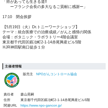
「癌があっても生きる道!!
ーフランク会長の多大なるご貢献に感謝ー」
17:10 閉会挨拶
【5月19日（火）Dr.トニーワークショップ】
テーマ：統合医療での治療成績／がんと感情の関係
会場：ボタニック・ラボラトリー4階会議室
東京都千代田区鍛冶町2-1-14赤尾興産ビル5階
※JR神田駅南口徒歩１分
主催者情報
販売主
NPOがんコントロール協会
責任者
森山晃嗣
住所
東京都千代田区鍛冶町2-1-14赤尾興産ビル5階
関連URL
https://www.npo-gancon.jp/