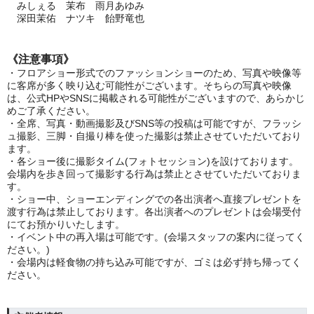
みしぇる 茉布 雨月あゆみ
深田茉佑 ナツキ 飴野竜也
《注意事項》
・フロアショー形式でのファッションショーのため、写真や映像等
に客席が多く映り込む可能性がございます。そちらの写真や映像
は、公式HPやSNSに掲載される可能性がございますので、あらかじ
めご了承ください。
・全席、写真・動画撮影及びSNS等の投稿は可能ですが、フラッシ
ュ撮影、三脚・自撮り棒を使った撮影は禁止させていただいており
ます。
・各ショー後に撮影タイム(フォトセッション)を設けております。
会場内を歩き回って撮影する行為は禁止とさせていただいておりま
す。
・ショー中、ショーエンディングでの各出演者へ直接プレゼントを
渡す行為は禁止しております。各出演者へのプレゼントは会場受付
にてお預かりいたします。
・イベント中の再入場は可能です。(会場スタッフの案内に従ってく
ださい。)
・会場内は軽食物の持ち込み可能ですが、ゴミは必ず持ち帰ってく
ださい。