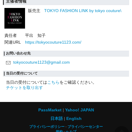
主催者情報
販売主
TOKYO FASHION LINK by tokyo couture\
責任者
平出 知子
関連URL
https://tokyocouture1123.com/
お問い合わせ先
tokyocouture1123@gmail.com
当日の受付について
当日の受付については
こちら
をご確認ください。
チケットを取り出す
PassMarket
Yahoo! JAPAN
日本語
English
プライバシーポリシー
プライバシーセンター
規約
ヘルプ