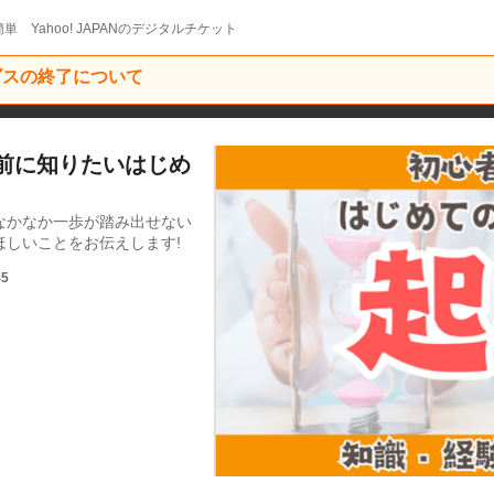
単 Yahoo! JAPANのデジタルチケット
ービスの終了について
る前に知りたいはじめ
なかなか一歩が踏み出せない
しいことをお伝えします!
45