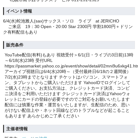
イベント情報
6/4(水)蛇池雅人(sax)サックス・ソロ ライブ at JERICHO
ご来店 19：30 Open・20:00 Star 2300円 学割1800円＋ドリン
ク有料配信もあり
販売条件
YouTube配信(有料)もあり 視聴受付＞6/1(日・ライブの3日前)13時
～6/18(水)23時 受付URL
https://passmarket.yahoo.co.jp/event/show/detail/02mni9u6xkg41.ht
アーカイブ視聴日は6/4(水)20時～（受付最終日6/18の２週間後）
7/2(水)23時までとなります チケットはパソコン、スマートフォ
ン、タブレットからご購入いただけます YahooIDでログインして
ご購入ください。お支払方法は、クレジットカード決済、コンビ
ニ決済をご利用いただけます クレジットカード決済はYahooウォ
レットにカードの登録が必要ですのでご対応をお願いいたします
配信には慎重な作業・運営をいたしますが、生配信のため、思い
がけない配信上や・ネット回線などのトラブルなどが起こること
もあります あらかじめご了承ください
主催者情報