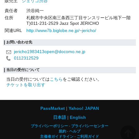
販売主
ジェリコ渋谷
責任者
渋谷純一
住所
札幌市中央区南三条西三丁目サンスリービル地下一階
T)011-231-2529 Jazz Spot JERICHO
関連URL
http://www7b.biglobe.ne.jp/~jericho/
お問い合わせ先
jericho1983413open@docomo.ne.jp
0112312529
当日の受付について
当日の受付については
こちら
をご確認ください。
チケットを取り出す
PassMarket
Yahoo! JAPAN
日本語
English
プライバシーポリシー
プライバシーセンター
規約
ヘルプ
主催者ガイドライン
ご利用ガイド