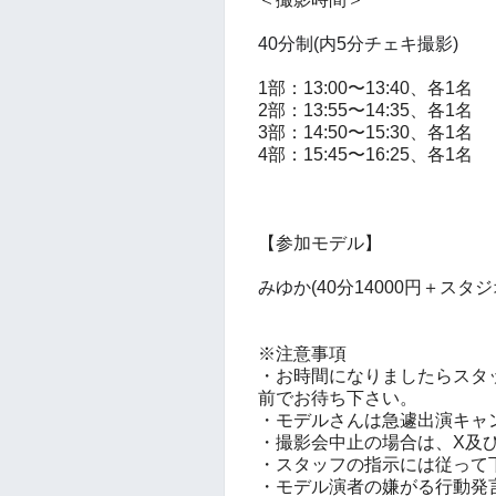
40分制(内5分チェキ撮影)
1部：
13:
00
〜13:4
0
、
各1名
2部：13:
55
〜14:
35
、
各1名
3部：14:5
0
〜15:3
0
、
各1名
4部：15:
45
〜16:
25
、
各1名
【参加モデル
】
みゆか
(40分14000円＋スタジ
※注意事項
・お時間になりましたらスタ
前でお待ち下さい。
・モデルさんは急遽出演キャ
・撮影会中止の場合は、X及
・スタッフの指示には従って
・モデル演者の嫌がる行動発