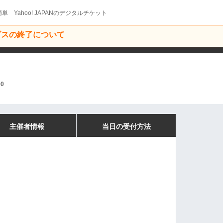
単 Yahoo! JAPANのデジタルチケット
ービスの終了について
00
主催者情報
当日の受付方法