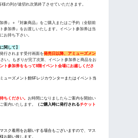
客様の列が途切れ次第終了させていただきます。
加券』＋『対象商品』をご購入またはご予約（全額前
ト参加券』をお渡しいたします。イベント参加券は当
にお持ち下さい。
に関して】
発行されます受付画面を
発売日以降、アミューズメン
下さい。もぎりが完了次第、イベント参加券と商品をお
ント参加券をもって8階イベント会場にお越しくださ
ミューズメント館6Fレジカウンターまたは
イベント当
待ちください
。
お時間になりましたらご案内を開始い
ご案内いたします。
（
ご購入時に発行される
チケット
マスク着用をお願いする場合もございますので、
マス
様お願い致します。