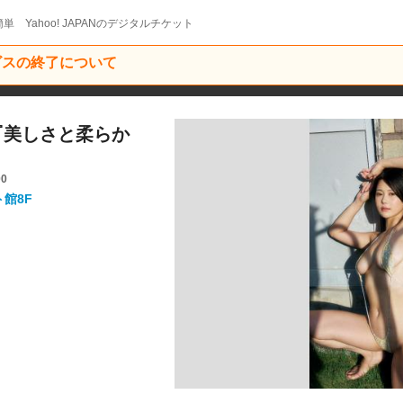
単 Yahoo! JAPANのデジタルチケット
ービスの終了について
う『美しさと柔らか
00
ト館8F