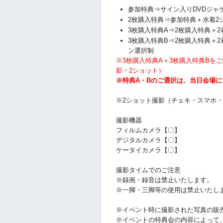
参加特典⇒サイン入りDVDジャ
2枚購入特典⇒参加特典＋水着2
3枚購入特典A⇒2枚購入特典＋
3枚購入特典B⇒2枚購入特典＋
ン選択制
※3枚購入特典A＋3枚購入特典Bを
影・2ショット）
※特典A・Bのご選択は、当日会場
※2ショット撮影（チェキ・スマホ
撮影機器
フィルムカメラ【〇】
デジタルカメラ【〇】
ケータイカメラ【〇】
撮影タイムでのご注意
※録画・録音は禁止いたします。
※一脚・三脚等の使用は禁止いたし
※イベント時に撮影された写真の販
※イベントの特典会の内容によって