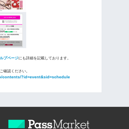
ルプページ
にも詳細を記載しております。
ご確認ください。
o/contents/?id=event&sid=schedule