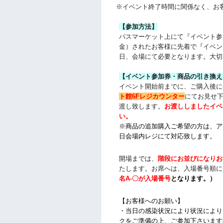
※イベント終了時間に関係なく、お
【参加方法】
パスマーケット上にて『イベント参
金）されたお客様に先着で『イベン
日、会場にて必要となります。大切
【イベント参加券・商品の引き換え
イベント開始前までに、ご購入後に
ト館6Fレジカウンター
にてお見せ
渡し致します。
お渡ししましたイベ
い。
※商品の追加購入ご希望の方は、
ア
日会場内レジにて対応致します。
開場までは、
階段にお並びになりお
たします。お席へは、入場番号順に
名
A-〇が入場番号
となります
。）
【お客様へのお願い】
・
当日の感染状況により
状況により
クをご準備の上、ご参加下さいます