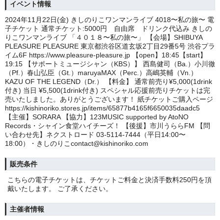
イベント情報
2024年11月22日(金) きしのりこワンマンライブ 4018〜私の旅〜 電
子チケット 通常チケット:5000円 自由席 ドリンク代込み きしの
りこワンマンライブ 「４０１８〜私の旅〜」 【会場】SHIBUYA
PLEASURE PLEASURE 東京都渋谷区道玄坂2丁目29番5号 渋谷プラ
イム6F https://www.pleasure-pleasure.jp 【open】18:45【start】
19:15 【サポートミュージシャン（KBS）】 西島健司（Ba.）小川徹
（Pf.）春山弘臣（Gt.）maruyaMAX（Perc.）高嶋英輔（Vn.）
KAZU OF THE LEGEND（Dr.） 【料金】 通常前売り¥5,000(1drink
付き) 当日 ¥5,500(1drink付き) スペシャル応援前売りチケットは完
売いたしました。ありがとうございます！ 紙チケットご購入ページ
https://kishinoriko.stores.jp/items/65877b4165f6650035daadc5
【主催】SORARA 【協力】123MUSIC supported by AtoNO
Records・シャイン食堂ハイチーズ！ 【後援】市川うららFM 【問
い合わせ先】ネクストロード 03-5114-7444（平日14:00〜
18:00）・きしのりこcontact@kishinoriko.com
販売条件
こちらの電子チケットは、チケットご料金と決済手数料250円を頂
戴いたします。 ご了承ください。
主催者情報