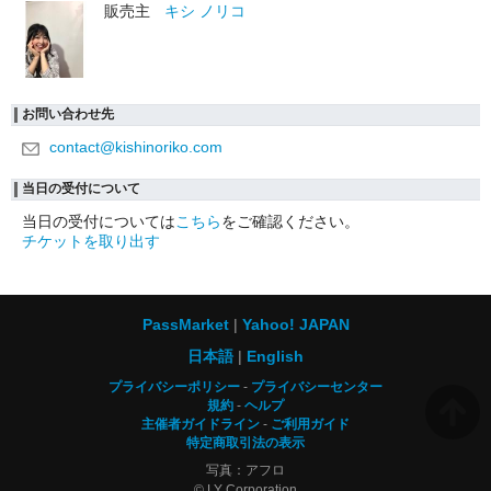
販売主
キシ ノリコ
お問い合わせ先
contact@kishinoriko.com
当日の受付について
当日の受付については
こちら
をご確認ください。
チケットを取り出す
PassMarket
Yahoo! JAPAN
日本語
English
プライバシーポリシー
プライバシーセンター
規約
ヘルプ
主催者ガイドライン
ご利用ガイド
特定商取引法の表示
写真：アフロ
© LY Corporation