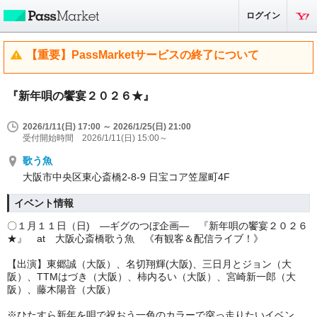
ログイン
【重要】PassMarketサービスの終了について
『新年唄の饗宴２０２６★』
2026/1/11(日) 17:00 ～ 2026/1/25(日) 21:00
受付開始時間 2026/1/11(日) 15:00～
歌う魚
大阪市中央区東心斎橋2-8-9 日宝コア笠屋町4F
イベント情報
〇１月１１日（日
)
—
ギグのつぼ企画
—
『新年唄の饗宴
２０２６
★
』
at
大阪心斎橋歌う魚 《有観客＆配信ライブ！》
【出演】東郷誠（大阪）、名切翔輝
(
大阪
)
、三日月とジョン（大
阪）、
TTM
はづき（大阪）、柿内るい（大阪）、宮崎新一郎（大
阪）、藤木陽音（大阪）
※ひたすら新年を唄で祝おう一色のカラーで突っ走りたいイベン