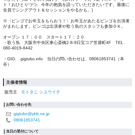
ト！おひとりづつ、今年の抱負を語っていただきたいです。最後に
全員でシングアウト＆セッションをやるかも。
)
※〈ビンゴでお年玉をもらおう！〉お年玉があたるビンゴを出演者
がまわします。ビンゴは出演者や歌う魚のスタッフも参加ＯＫ。
オープン １７：００ スタート１７：２０
・歌う魚 大阪市中央区東心斎橋
2-8-9
日宝コア笠屋町
4F
TEL
080-4019-8442
・
GIG:
gigtubo.info
当日の問い合わせは、
08061853741
（本
谷）
主催者情報
販売主
モトタニ シユウイチ
お問い合わせ先
gigtubo@ybb.ne.jp
08061853741
当日の受付について