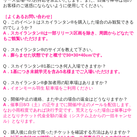
リース会場へのお持込を禁止いたします。また、自撮り棒等は他の
お客様のご迷惑にならないように使用してください。
［よくあるお問い合わせ］
Q．このイベントはスカイランタン®を購入した場合のみ観覧できる
のでしょうか？
A．スカイランタン®は一部リリース区画を除き、周囲からどなたで
もご観覧いただけます。
Q．スカイランタン®のサイズを教えて下さい。
A．膨らませた状態ですと概寸で30×30×40cmです。
Q．スカイランタン®1基につき何人入場できますか？
A．1基につき未就学児を含み5名様までご入場いただけます。
Q．スカイランタン®参加者用の駐車場はありますか？
A．
イオンモール羽生 駐車場をご利用ください
Q．開催/中止の連絡、また中止の場合の返金はどうなりますか？
A．
催事日8/3（土）の正午までに開催/中止のメールを配信します、
なお小雨程度であれば決行予定です。荒天となった場合は催事は中
止となりチケット代金全額の返金（システム上からの一括キャンセ
ル）となります。
Q．購入後に自分で買ったチケットを確認する方法はありますか？