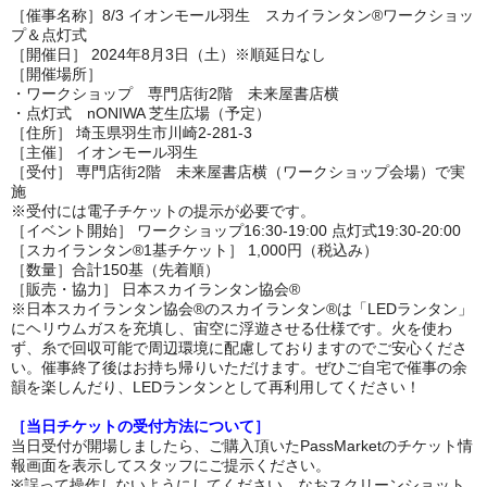
［催事名称］8/3 イオンモール羽生 スカイランタン®ワークショッ
プ＆点灯式
［開催日］ 2024年8月3日（土）※順延日なし
［開催場所］
・ワークショップ 専門店街2階 未来屋書店横
・点灯式 nONIWA 芝生広場（予定）
［住所］ 埼玉県羽生市川崎2-281-3
［主催］ イオンモール羽生
［受付］ 専門店街2階 未来屋書店横（ワークショップ会場）で実
施
※受付には電子チケットの提示が必要です。
［イベント開始］ ワークショップ16:30-19:00 点灯式19:30-20:00
［スカイランタン®1基チケット］ 1,000円（税込み）
［数量］合計150基（先着順）
［販売・協力］ 日本スカイランタン協会®
※日本スカイランタン協会®のスカイランタン®は「LEDランタン」
にヘリウムガスを充填し、宙空に浮遊させる仕様です。火を使わ
ず、糸で回収可能で周辺環境に配慮しておりますのでご安心くださ
い。催事終了後はお持ち帰りいただけます。ぜひご自宅で催事の余
韻を楽しんだり、LEDランタンとして再利用してください！
［当日チケットの受付方法について］
当日受付が開場しましたら、ご購入頂いたPassMarketのチケット情
報画面を表示してスタッフにご提示ください。
※誤って操作しないようにしてください。なおスクリーンショット