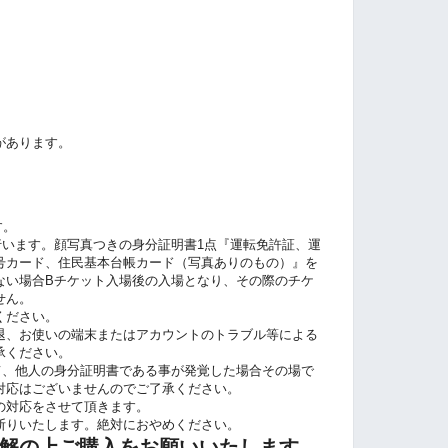
00
があります。
す。
行います。顔写真つきの身分証明書1点『運転免許証、運
号カード、住民基本台帳カード（写真ありのもの）』を
ない場合Bチケット入場後の入場となり、その際のチケ
せん。
ください。
退、お使いの端末またはアカウントのトラブル等による
承ください。
て、他人の身分証明書である事が発覚した場合その場で
対応はございませんのでご了承ください。
の対応をさせて頂きます。
断りいたします。絶対におやめください。
解の上ご購入をお願いいたします。