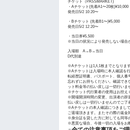
チケット（PASSMARKET)
・Aチケット(先着A1〜20枚)¥10,0
発売日5/2 10:20〜
・Bチケット (先着B1〜)¥5,000
発売日5/2 12:20〜
・当日券¥5,500
※当日の状況により発売しない場合
入場順 A→B→当日
D代別途
※Aチケットは1人1枚までとなりま
※Aチケットは入場時に本人確認を
転経歴証明書、パスポート、個人番
忘れずにお持ちください。確認でき
ット料金等の払い戻しは一切行いま
※チケット代行業者の使用はお控え
※開場開演時間の変更、出演者の辞
払い戻しは一切行いませんのでご了
※Aチケットの本人確認につきまし
ご退場頂きます。またその際の返金
※身分証を貸した方に対しても同等
※悪質な場合、今後一切の入場をお
全ての注意事項をご理