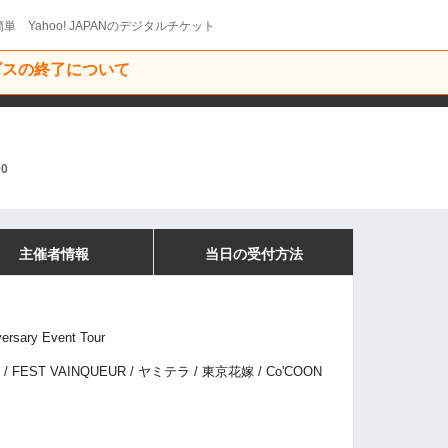
単 Yahoo! JAPANのデジタルチケット
ービスの終了について
00
主催者情報
当日の受付方法
rsary Event Tour
/ FEST VAINQUEUR / ヤミテラ / 東京花嫁 / Co'COON