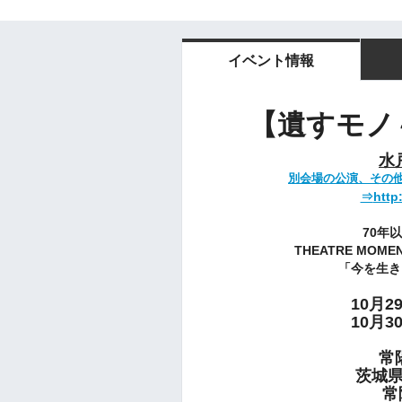
イベント情報
【遺すモノ
水
別会場の公演、その
⇒
http
70年
THEATRE MO
「今を生き
10月2
10月3
常
茨城県
常