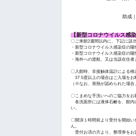
助成｜AR
【新型コロナウイルス感
〇ご来館2週間以内に、下記に該
・新型コロナウイルス感染症の陽
・新型コロナウイルス感染症の陽
・海外への渡航、又は当該在住者
〇入館時、非接触体温計による検
37.5度以上の場合はご入場を
（※なお、発熱が認められた場合
〇こまめな手洗いへのご協力をお
各洗面所には液体石鹸を、館内
い。
〇開演１時間前より受付を開始い
ん。
受付お済の方より、整理券をお