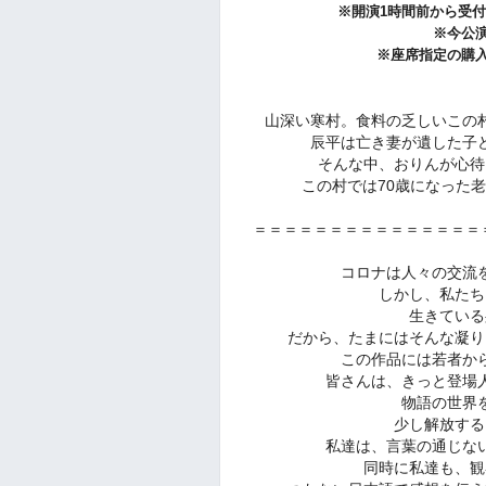
※開演1時間前から受付
※今公
※座席指定の購
山深い寒村。食料の乏しいこの
辰平は亡き妻が遺した子
そんな中、おりんが心待
この村では70歳になった
＝＝＝＝＝＝＝＝＝＝＝＝＝＝＝
コロナは人々の交流
しかし、私たち
生きている
だから、たまにはそんな凝り
この作品には若者か
皆さんは、きっと登場
物語の世界
少し解放する
私達は、言葉の通じな
同時に私達も、観