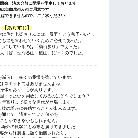
開始、演30分前に開場を予定しております
演は自由席のみのご用意です
入はできませんので、ご了承ください
【あらすじ】
村に住む老婆おりんには、辰平という息子がいた。
ども達を食わせていくために必死であった。
ちにしているのは「楢山参り」であった。
老人は皆、聖なる山「楢山」に行くのでした。
＝＝＝＝＝＝＝＝＝＝＝＝＝＝＝＝＝＝＝＝＝＝＝
を減らし、多くの我慢を強いています。
はロボットではありませんよね。
身体があり、心があります。
固まった心を開放してみるのはどうでしょう？
ら年寄りまで様々な世代が登場します。
人物の誰かに共感することが出来るはず。
を通じて、溜まっていた何かを
ことができるかもしれません。
い海外の観客にも感動を届けてきました。
客から終演後に熱く抱擁されたり、