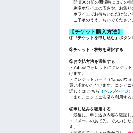
開演30分前の開場時にはその整
劇場ホワイエの広さや、お集り
ホワイエでお待ちいただけない
ご了承のうえ、おいでください
【チケット購入方法】
①『チケットを申し込む』ボタン
②チケット・枚数を選択する
③お支払方法を選択する
・Yahoo!ウォレットにクレジ
けます。
・クレジットカード（Yahoo!
買い求めいただけます。コンビニ
詳しくは こちら
（ヘルプページ）
・また、コンビニ決済を利用する
④申し込みを確定する
・最後に、申し込み内容を確認し
・『メールのあて先』で入力した
す。
・間違えてしまった場合でも、
再