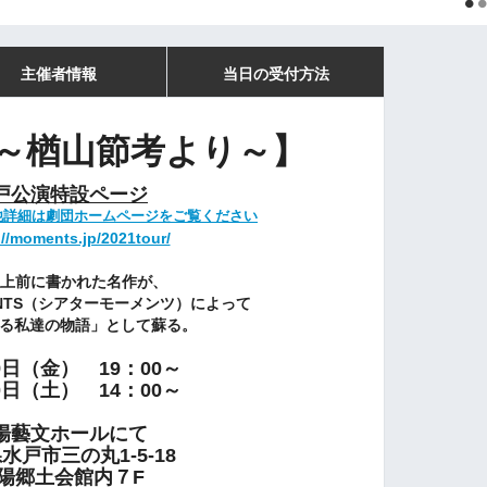
主催者情報
当日の受付方法
～楢山節考より～】
戸公演特設ページ
他詳細は劇団ホームページをご覧ください
://moments.jp/2021tour/
以上前に書かれた名作が、
MENTS（シアターモーメンツ）によって
る私達の物語」として蘇る。
9日（金） 19：00～
0日（土） 14：00～
陽藝文ホールにて
水戸市三の丸1-5-18
陽郷土会館内７F