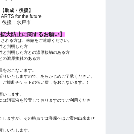
【助成・後援】
TS for the future！
後援：水戸市
染拡大防止に関するお願い】
当される方は、来館をご遠慮ください。
性と判明した方
性と判明した方との濃厚接触のある方
との濃厚接触のある方
温をおこないます。
お断りいたしますので、あらかじめご了承ください。
、ご観劇チケットの払い戻しをおこないます。）
願いします。
には消毒液を設置しておりますのでご利用くださ
たしますが、その時点では客席へはご案内出来ませ
渡しいたします。