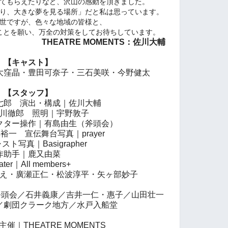
てもらえたりなど、沢山の感動を頂きました。
り、大きな夢を見る場所」だと私は思っています。
世ですが、色々な地域の皆様と、
ことを願い、
万全の対策をしてお待ちしています。
THEATRE MOMENTS：佐川大輔
【キャスト】
大窪晶・豊田可奈子・三石美咲・今野健太
【スタッフ】
七郎 演出・構成｜佐川大輔
川徹郎
照明｜宇野敦子
クター操作｜有島由生（斧頭会）
裕一 宣伝舞台写真｜prayer
ト写真｜Basigrapher
作助手｜鹿又由菜
ater｜All members+
え・廣瀬正仁・松波淳平・矢ヶ部妙子
円／斧頭会／石井義康／吉井一仁・惠子／山田壮一
／劇団クラーク地方／水戸入船堂
催｜THEATRE MOMENTS