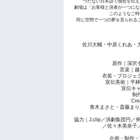
つたない日本語で感想を伝え
劇場は「お客様と演者が一つにな
このようなご時
同じ空間で一つの夢を見られる
佐川大輔・中原くれあ・
原作｜深沢
音楽｜越
衣装・プロジェ
宣伝美術｜平林
宣伝キャス
制
Cre
青木まさと・斎藤まり
協力｜J.clip／演劇集団
／佐々木美奈子
企画・制作・主