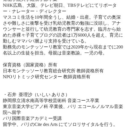
NHK広島、大阪、テレビ朝日、TBSテレビにてリポータ
ー・ナレーター・ディレクター
マスコミ生活を10年間全うし、結婚・出産。
子育ての奥深
さや難しさに衝撃を受け乳幼児教育の勉強に没頭し、
アナ
ウンサーと並行して幼児教育の専門家を志す。
臨月から始
めた赤裸々子育てブログの読者は1万6000人を超え、育児に
勤しむママパパ層より支持を受けている。
勤務先のモンテッソーリ教室では2020年から現在までに200
名以上の生徒を担当。
母親は音楽教諭。一児の母。
保育資格（国家資格）所有
日本モンテッソーリ教育総合研究所 教師資格所有
NPOリトミック研究センター 教師資格所有
・石井 亜理沙（いしい ありさ）
静岡県立清水南高等学校芸術科 音楽コース卒業
東京音楽大学ピアノ科 卒業後、パリ エコールノルマル音楽
院へ留学
パリ国際音楽アカデミー受講
留学中、パリのCite des Arts にてソロリサイタルを行う。