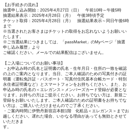
【お手続きの流れ】
抽選申し込み開始：2025年4月27日（日） 午前10時～午後5時
抽選結果表示：2025年4月28日（月） 午後3時頃予定
チケット取得：2025年4
月28日（月）
抽選結果表示～同日午後6時
まで
※当選されたお客さまはチケットの取得をお忘れないようお願いい
たします。
※ご当選結果につきましては、「passMarket」のMyページ「抽選
申し込み履歴」より
ご確認ください。メールでの結果配信はございません。
【ご入場についてのお願い事項】
・お申込み時の氏名と証明書の氏名・生年月日・住所の一致を確認
の上のご案内となります。当日、ご本人確認のための写真付きの証
明書（運転免許証・パスポート・写真付住民基本台帳カード・特別
永住者証明書など）とスマートフォンをお持ちください。また、お
申込み時の氏名の＜エレガンス＞メンバーズカード登録が必要とな
ります。お持ちの方はご提示ください。お持ちでない方は、新規ご
登録をお願いいたします。ご本人確認のための証明書をお持ちでな
い方は、ご購入いただけませんのでご了承ください。
・ご案内時間に伊勢丹新宿店本館1階 化粧品＜エレガンス＞までお
越しください。遅れた場合、いかなる理由があっても無効とさせて
いただきま
す。