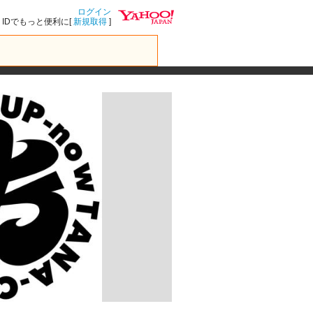
ログイン
IDでもっと便利に[
新規取得
]