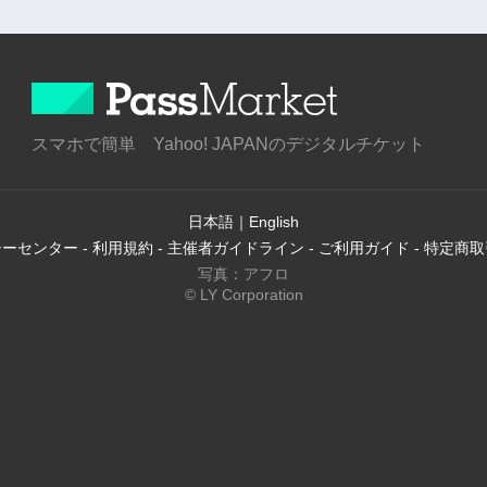
スマホで簡単 Yahoo! JAPANのデジタルチケット
日本語
｜
English
シーセンター
-
利用規約
-
主催者ガイドライン
-
ご利用ガイド
-
特定商取
写真：アフロ
© LY Corporation