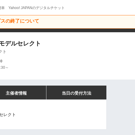
単 Yahoo! JAPANのデジタルチケット
ービスの終了について
装モデルセレクト
クト
20
:30～
主催者情報
当日の受付方法
セレクト