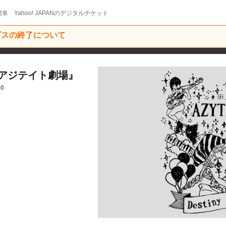
単 Yahoo! JAPANのデジタルチケット
ービスの終了について
TE『アジテイト劇場』
00