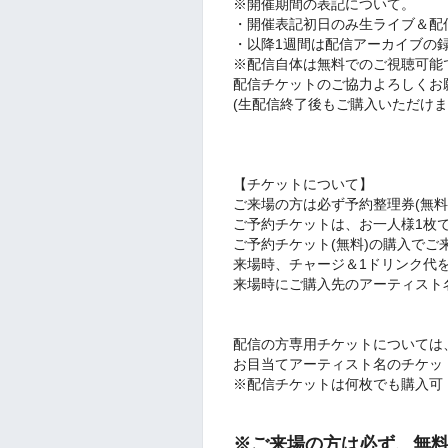
※開催期間の表記について。
・開催表記初日のみ
生ライブ＆配
・以降1週間は配信アーカイブの
※
配信自体は無料でのご視聴可能
配信チケットのご協力よろしくお
(生配信終了後もご購入いただけま
【チケットについて】
ご来場の方は必ず予約整理券(無料
ご予約チケットは、お一人様1枚
ご予約チケット(無料)の購入でご
来場時、チャージ＆1ドリンク代
来場時にご購入先のアーティスト
配信の方専用チケットについては
お目当てアーティスト名のチケッ
※配信チケットは何枚でも購入可
※ご来場の方は必ず、無