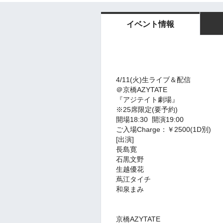
イベント情報
4/11(火)生ライブ＆配信
＠京橋AZYTATE
『アジテイト劇場』
※25席限定(要予約)
開場18:30 開演19:00
ご入場Charge：￥2500(1D別)
[出演]
長島寛
石黒文野
生越優花
蔦江タイチ
和泉まみ
京橋AZYTATE