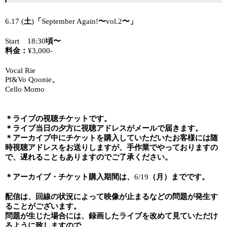
土
「
〜
〜」
6.17 (
)
September Again!
vol.2
頃〜
Start
18:30
料金：
¥3,000-
Vocal Rie
、
Pf&Vo Qoonie
Cello Momo
＊ライブの視聴チケットです。
＊ライブ当日の夕方に視聴アドレスがメールで届きます。
＊アーカイブ中にチケットを購入していただいたお客様には随
時視聴アドレスをお送りしますが、手作業でやっておりますの
で、遅れることもありますのでご了承ください。
＊アーカイブ・チケット購入期間は、
（月）までです。
6/19
配信は、回線の状況によって映像が止まるなどの問題が発生す
ることがございます。
問題が生じた場合には、録画したライブを改めて見ていただけ
るように致しますので