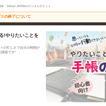
単 Yahoo! JAPANのデジタルチケット
ービスの終了について
かる!やりたいことを
日々の忙しさで自分の時間が
講座です!