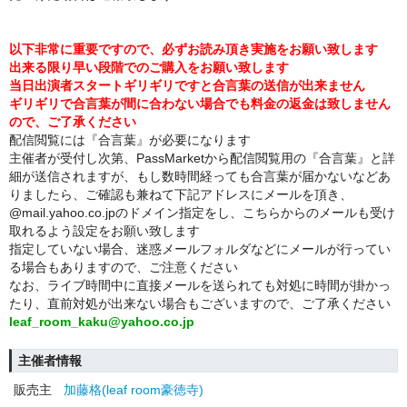
以下非常に重要ですので、必ずお読み頂き実施をお願い致します
出来る限り早い段階でのご購入をお願い致します
当日出演者スタートギリギリですと合言葉の送信が出来ません
ギリギリで合言葉が間に合わない場合でも料金の返金は致しません
ので、ご了承ください
配信閲覧には『合言葉』が必要になります
主催者が受付し次第、PassMarketから配信閲覧用の『合言葉』と詳
細が送信されますが、もし数時間経っても合言葉が届かないなどあ
りましたら、ご確認も兼ねて下記アドレスにメールを頂き、
@mail.yahoo.co.jpのドメイン指定をし、こちらからのメールも受け
取れるよう設定をお願い致します
指定していない場合、迷惑メールフォルダなどにメールが行ってい
る場合もありますので、ご注意ください
なお、ライブ時間中に直接メールを送られても対処に時間が掛かっ
たり、直前対処が出来ない場合もございますので、ご了承ください
leaf_room_kaku@yahoo.co.jp
主催者情報
販売主
加藤格(leaf room豪徳寺)