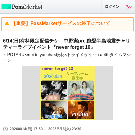
ログイン
【重要】PassMarketサービスの終了について
6/14(日)有料限定配信チケ 中野実pre.能登半島地震チャリ
ティーライブイベント『never forget 10』
～POTARU×mei to yasuha×晩花×トライメライ～o.a 4thタイムマシ
ーン
2026/6/14(日) 17:50 ～ 2026/6/16(火) 23:30