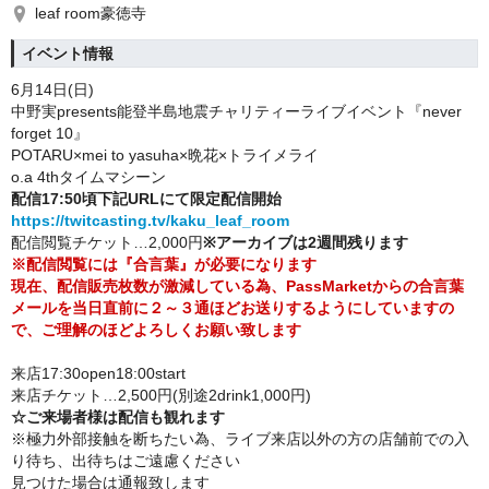
leaf room豪徳寺
イベント情報
6月14
日(日
)
中野実presents能登半島地震チャリティーライブイベント『never
forget 10』
POTARU×mei to yasuha×晩花×トライメライ
o.a 4thタイムマシーン
配信17:50頃下記URLにて限定配信開始
https://twitcasting.tv/kaku_leaf_room
配信閲覧チケット…2,000円
※アーカイブは2週間残ります
※配信閲覧には『合言葉』が必要になります
現在、配信販売枚数が激減している為、PassMarketからの合言葉
メールを当日直前に２～３通ほどお送りするようにしていますの
で、ご理解のほどよろしくお願い致します
来店17:30open18:00start
来店チケット…2,500円(別途2drink1,000円)
☆ご来場者様は配信も観れます
※極力外部接触を断ちたい為、ライブ来店以外の方の店舗前での入
り待ち、出待ちはご遠慮ください
見つけた場合は通報致します