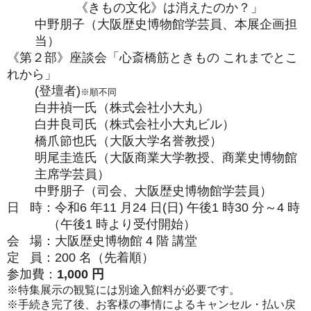
《きもの文化》は消えたのか？」
中野朋子（大阪歴史博物館学芸員、本展企画担
当）
《第２部》座談会「心斎橋筋ときもの これまでとこ
れから」
(登壇者)
※順不同
白井禎一氏（株式会社小大丸）
白井良司氏（株式会社小大丸ビル）
橋爪節也氏（大阪大学名誉教授）
明尾圭造氏（大阪商業大学教授、商業史博物館
主席学芸員）
中野朋子（司会、大阪歴史博物館学芸員）
日 時：令和6 年11 月24 日(日) 午後1 時30 分～4 時
（午後1 時より受付開始）
会 場：大阪歴史博物館 4 階 講堂
定 員：200 名（先着順）
参加費
：
1,000 円
※特集展示の観覧には別途入館料が必要です。
※手続き完了後、お客様の事情によるキャンセル・払い戻