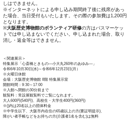
しはできません。
※インターネットによる申し込み期間終了後に残席があっ
た場合、当日受付もいたします。その際の参加費は1,200円
となります。
※
大阪歴史博物館のボランティア研修
の方はパスマーケッ
トでは申し込まないでください。申し込まれた場合、取り
消し・返金等はできません。
＜関連展示＞
特集展示「心斎橋ときもの
―
小大丸260年のあゆみ―」
令和6年10月30日(水)～令和6年12月23日(月
）
※火曜日休館
会場：大阪歴史博物館 8階 特集展示室
開館時間：9:30～17:00
※入館へ閉館の30分前まで
観覧料：常設展観覧料でご覧になれます。
大人600円(540円)、高校生・大学生400円(360円)
※()内は20名以上の団体料金
※中学生以下、大阪市内在住の65歳以上の方(要証明提示)、
障がい者手帳などをお持ちの方(介護者1名を含む)は無料