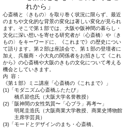
れから」
心斎橋と〈きもの〉を取り巻く状況に限らず、最近
のまちや文化的な背景の変化は著しい変化が見られ
ます。そこで第１部では、大阪や阪神間の暮らし・
文化に深い想いを寄せる研究者が〈心斎橋〉や〈き
もの〉をキーワードに、《これまで》の歴史につい
て語ります。第２部は座談会で、第１部の登壇者に
加え、呉服商・小大丸の関係者をお招きして《これ
から》の心斎橋や大阪のきもの文化について考える
機会としていきます。
内 容：
《第１部》ミニ講座「心斎橋の《これまで》」
(1)「モダニズム心斎橋ふたたび」
橋爪節也氏（大阪大学名誉教授）
(2)「阪神間の女性気質〜「心ブラ」再考〜」
明尾圭造氏（大阪商業大学教授、商業史博物館
主席学芸員）
(3)「モードとデザインのまち・心斎橋、