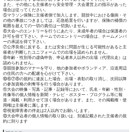
また、その他にも主催者から安全管理・大会運営上の指示があった
場合は従ってください。
⑤マラソン保険に主催者側で加入します。競技中における傷病・そ
の他の事故につきましては、応急処置を行いますが、保険の補償の
範囲を超えての一切の責任は一切負いません。
⑥大会へのエントリーを行うにあたり、未成年者の場合は保護者の
許可を得て下さい。チームでのエントリーの場合は、チームメンバ
ーの承認を得て下さい。
⑦公序良俗に反する、または安全に問題が生じる可能性があると主
催者が判断したユニフォームでの出場を認められません。
⑧年齢・性別等の虚偽申告、申込者本人以外の出場（代理出走）は
認められません。
⑨競技参加のマナーを守り、他の参加者やボランティア、沿道周辺
の住民の方への配慮を心がけて下さい。
⑩⑥⑦⑧の規約に違反した場合、出場・表彰の取り消し、次回以降
の参加資格の剥奪等を行う場合があります。
⑪大会の映像・写真・記事・記録等において、氏名・年齢・性別・
肖像等の個人情報を新聞・テレビ・ポスター・プログラム等に報
道・掲載・利用させて頂く場合があります。また、その掲載権・使
用権は主催者に属します。
⑫視覚障害者の伴走は2人以内でお願いします。
⑬大会申込者の個人情報の取り扱いは、別途記載された主催者の規
約に則ります