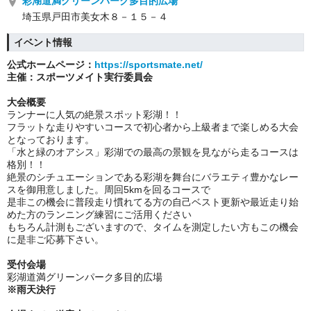
彩湖道満グリーンパーク多目的広場
埼玉県戸田市美女木８－１５－４
イベント情報
公式ホームページ：
https://sportsmate.net/
主催：スポーツメイト
実行委員会
大会概要
ランナーに人気の絶景スポット彩湖！！
フラットな走りやすいコースで初心者から上級者まで楽しめる大会
となっております。
「水と緑のオアシス」彩湖での最高の景観を見ながら走るコースは
格別！！
絶景のシチュエーションである彩湖を舞台にバラエティ豊かなレー
スを御用意しました。周回5kmを回るコースで
是非この機会に普段走り慣れてる方の自己ベスト更新や最近走り始
めた方のランニング練習にご活用ください
もちろん計測もございますので、タイムを測定したい方もこの機会
に是非ご応募下さい。
受付会場
彩湖道満グリーンパーク多目的広場
※雨天決行