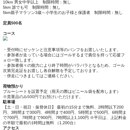
10km 男女中学以上 制限時間：無し
5km 誰でも可 制限時間：無し
5km親子マラソン3歳～小学生のお子様と保護者 制限時間：無し
定員500名
コース
・受付時にゼッケンと注意事項等のパンフをお渡しいたします。
・参加者が走っている場合にはゴールするまで責任を持って応援フ
ォロー致します。
・参加者個々の能力により終了時間がバラバラとなるため、ゴール
次第完走証をお渡しし各自解散を予定しております。
・併走につきましてはご連絡ください。
荷物預かり
ブルーシートを設置予定（雨天の際はビニール袋を配布します）
※貴重品のみ500円でお預けいただけます。
駐車場
【土・日・祝日・振替休日】 最初の15分まで無料、2時間以下200
円、3時間まで300円、4時間まで400円、5時間まで500円、6時間ま
で700円、7時間まで900円、7時間以上1,100円 ※平日は、上記料金
の半額で最初の1時間は無料 （1,200台）
アクセス