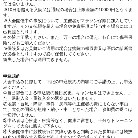
任は負いません。
※10日を超える入院又は通院の場合は上限金額の10000円となりま
す。
※大会開催中の事故について、主催者がマラソン保険に加入してい
ますが、その支払額を超える場合や免責事項に該当する場合には自
己負担となります。
その旨ご了承ください。また、万一の場合に備え、各自にて傷害保
険などもご加入ください。
※保険又はお見舞い金適用の場合は病院の領収書又は医師の診断書
が必要となりますので必ず保管してください。
紛失した場合には適用できません。
申込規約
大会申込みに際して、下記の申込規約の内容にご承諾の上、お申込
みください。
①
自己都合による申込後の種目変更、キャンセルはできません。ま
た、過剰入金・重複入金の返金はいたしません。
②地震・台風・降雪・事件・疾病等の主催者の責によらない事由
で、大会の開催が短縮・縮小・中止となった場合、参加費の返金は
一切行いません。
③申込者は心疾患・疾病等なく、健康に留意し、十分なトレーニン
グをして大会に臨んで下さい。
④大会開催中に競技続行に支障があると判断された参加者には競技
中止の指示をする場合がありますので必ず従ってください。