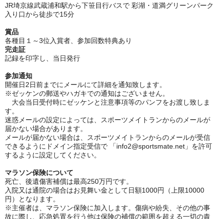
JR埼京線武蔵浦和駅から下笹目行バスで 彩湖・道満グリーンパーク
入り口から徒歩で1
5分
賞品
各種目１～3位入賞者、参加回数特典あり
完走証
記録を印字し、当日発行
参加通知
開催日2日前までにメールにて詳細を通知致します。
※ゼッケンの郵送やハガキでの通知はございません。
大会当日受付時にゼッケンと注意事項等のパンフをお渡し致しま
す。
迷惑メールの設定によっては、スポーツメイトランからのメールが
届かない場合があります。
メールが届かない場合は、スポーツメイトランからのメールが受信
できるようにドメイン指定受信で 「info2@sportsmate.net」を許可
するように設定してください。
マラソン保険について
死亡、後遺傷害補償は最高250万円です。
入院又は通院の場合はお見舞い金として日額1000円（上限10000
円）となります。
※主催者は、マラソン保険に加入します。傷病や紛失、その他の事
故に際し、応急処置を行う他は保険の補償の範囲を超える一切の責