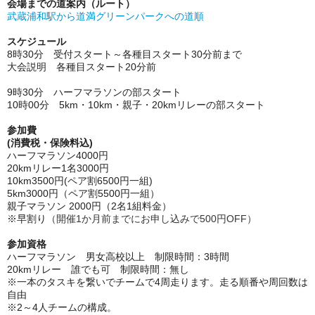
会場までの道案内（ルート）
武蔵浦和駅から道満グリーンパークへの道順
スケジュール
8時30分 受付スタート～各種目スタート30分前まで
大会説明 各種目スタート20分前
9時30分 ハーフマラソンの部スタート
10時00分 5km・10km・親子・20kmリレーの部スタート
参加費
(消費税・保険料込)
ハーフマラソン4000円
20kmリレー1名3000円
10km3500円(ペア割6500円一組)
5km3000円（ペア割5500円一組）
親子マラソン 2000円（2名1組料金）
※早割り
（開催1か月前までにお申し込みで500円OFF）
参加資格
ハーフマラソン 男女高校以上 制限時間：3時間
20kmリレー 誰でも可 制限時間：無し
※一本のタスキを繋いでチームで4周走ります。走る順番や周回数は
自由
※2～4人チームの構成。