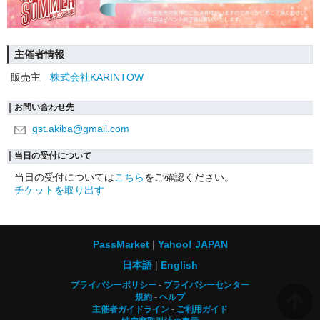
主催者情報
販売主
株式会社KARINTOW
お問い合わせ先
gst.akiba@gmail.com
当日の受付について
当日の受付については
こちら
をご確認ください。
チケットを取り出す
PassMarket
Yahoo! JAPAN
日本語
English
プライバシーポリシー
プライバシーセンター
規約
ヘルプ
主催者ガイドライン
ご利用ガイド