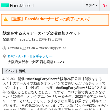
ログイン
【重要】PassMarketサービスの終了について
朗読をする人々アーカイブ公演追加チケット
配信期間 2023/5/12日20時-19日23時
2023/4/29(土) 21:00 ～ 2023/5/18(木) 21:00
D+C・A・F・E＆ギャラリー
大阪府大阪市中央区 西心斎橋1-6-23
イベント情報
4/29.30に開催のtheStagPartyShow大阪第26回公演【朗読をする
人々】のアーカイブ動画をオンラインでご覧いただけるチケットで
ございます。 【ご挨拶】 この度、theStagPartyShow大阪は”２３周
年”を迎えることとなりました。 ですが、コロナ禍で実現できなか
った「20周年」というアニバーサリーを今年、2023年をアニバーサ
リーイヤーといたしまして、さまざまな企画をお届けする所存でご
ざいます。 その第二弾といたしまして、大阪メンバー有志から声が
上がった「朗読」という形式で本公演を実施させていただきます。