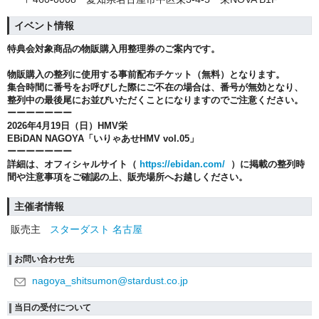
イベント情報
特典会対象商品の物販購入用整理券のご案内です。
物販購入の整列に使用する事前配布チケット（無料）となります。
集合時間に番号をお呼びした際にご不在の場合は、番号が無効となり、
整列中の最後尾にお並びいただくことになりますのでご注意ください。
ーーーーーーー
2026
年4月19日（日）
HMV
栄
EBiDAN NAGOYA
「いりゃあせHMV vol.05」
ーーーーーーー
詳細は、オフィシャルサイト（
https://ebidan.com/
）に掲載の整列時
間や注意事項をご確認の上、販売場所へお越しください。
主催者情報
販売主
スターダスト 名古屋
お問い合わせ先
nagoya_shitsumon@stardust.co.jp
当日の受付について