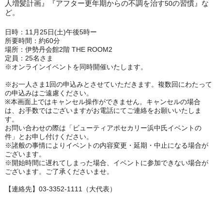
人増髪計画』『アフター更年期からの不調を治す
50
の習慣』な
ど。
日時：11月25日(土)午後5時ー
所要時間：約60
分
場所：伊勢丹会館2階 THE ROOM2
定員：25名さま
※オンラインイベントを同時開催いたします。
※お一人さま1回の申込みとさせていただきます。複数回にわたって
の申込みはご遠慮ください。
※本画面上ではキャンセル操作ができません。キャンセルの場合
は、お手数ではございますがお電話にてご連絡をお願いいたしま
す。
お問い合わせの際は「ビューティアポセカリー浜中氏イベントの
件」とお申し付けください。
※諸般の事情によりイベントの内容変更・延期・中止になる場合が
ございます。
※開始時間に遅れてしまった場合、イベントに参加できない場合が
ございます。ご了承くださいませ。
【連絡先】03-3352-1111（大代表）