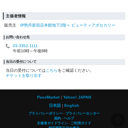
主催者情報
販売主
伊勢丹新宿店本館地下2階＝ ビューティアポセカリー
お問い合わせ先
03-3352-1111
午前10時～午後8時
当日の受付について
当日の受付については
こちら
をご確認ください。
チケットを取り出す
PassMarket
Yahoo! JAPAN
日本語
English
プライバシーポリシー
プライバシーセンター
規約
ヘルプ
主催者ガイドライン
ご利用ガイド