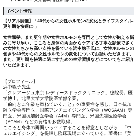
イベント情報
【リアル開催】「40代からの女性ホルモンの変化とライフスタイル-
更年期を快適に-」
女性頭髪、また更年期や女性ホルモンを専門として女性が抱える悩
みに寄り添い、こころと身体の両面からケアする丁寧な診療で多く
の女性たちから高い支持を得ている浜中聡子氏に、女性ホルモンの
働きや40代からの女性ホルモンの変化についてお話いただきます。
また、更年期を快適に過ごすための生活習慣などについてもご紹介
いただきます。
【プロフィール】
浜中聡子先生
「クレアージュ東京 レディースドッククリニック」総院長。
医
学博士。北里大学大学院医学部卒業。
「前向きに年齢を重ねていくこと」の重要性を感じ、
日本抗加
齢医学会専門医、国際アンチエイジング医学会（
WOSAAM
）専
門医、米国抗加齢医学会（
A4M
）専門医、
米国先端医療学会
（
ACAM
）などの資格を多数取得。
こころと身体の両面からケアすることを得意としながら、
「ウ
ェルエイジング」を提唱し臨床現場に立っている。著書に『美