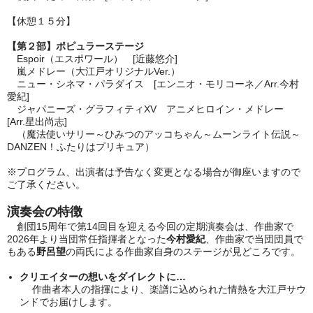
【休憩１５分】
【第２部】ポピュラーステージ
Espoir（エスポワール） [近藤悠介]
嵐メドレー（大江戸オリジナルVer.）
ニュー・シネマ・パラダイス [エンニオ・モリコーネ／Arr.今村
愛紀]
ジャパニーズ・グラフィティXV アニメヒロイン・メドレー
[Arr.星出尚志]
（魔法使いサリー～ひみつのアッコちゃん～ムーンライト伝説～
DANZEN！ふたりはプリキュア）
※プログラム、出演者は予告なく変更となる場合が御座いますので
ご了承ください。
演奏会の特徴
創団15周年で第14回目を迎える今回の定期演奏会は、作曲家で
2026年より当団常任指揮者となった
今村愛紀
、作曲家で当団団員で
もある
野呂望
の両氏による作曲家自身のステージが見どころです。
クリエイターの想いをダイレクトに…
作曲者本人の指揮により、楽譜に込められた情熱を大江戸サウ
ンドでお届けします。