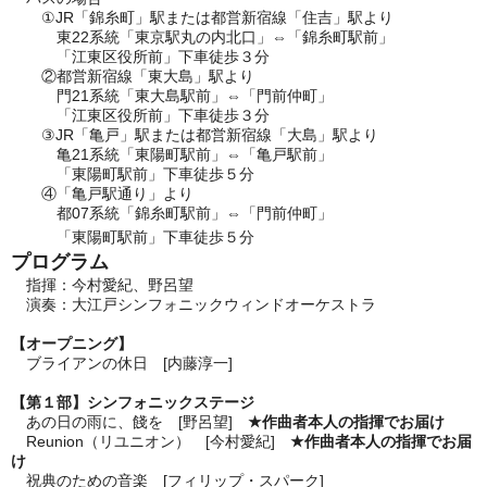
①JR「錦糸町」駅または都営新宿線「住吉」駅より
東22系統「東京駅丸の内北口」⇔「錦糸町駅前」
「江東区役所前」下車徒歩３分
②都営新宿線「東大島」駅より
門21系統「東大島駅前」⇔「門前仲町」
「江東区役所前」下車徒歩３分
③JR「亀戸」駅または都営新宿線「大島」駅より
亀21系統「東陽町駅前」⇔「亀戸駅前」
「東陽町駅前」下車徒歩５分
④「亀戸駅通り」より
都07系統「錦糸町駅前」⇔「門前仲町」
「東陽町駅前」下車徒歩５分
プログラム
指揮：今村愛紀、野呂望
演奏：大江戸シンフォニックウィンドオーケストラ
【オープニング】
ブライアンの休日 [内藤淳一]
【第１部】シンフォニックステージ
あの日の雨に、餞を [野呂望]
★作曲者本人の指揮でお届け
Reunion（リユニオン） [今村愛紀]
★作曲者本人の指揮でお届
け
祝典のための音楽 [フィリップ・スパーク]