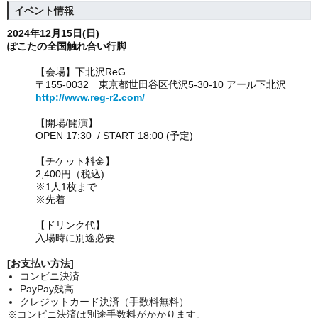
イベント情報
2024年12月15日(日
)
ぽこたの全国触れ合い行脚
【会場】
下北沢ReG
〒155-0032
東京都世田谷区代沢5-30-10 アール下北沢
http://www.reg-r2.com/
【開場/開演】
OPEN 17:30 / START 18:00 (予定)
【チケット料金】
2,400円（税込)
※1人1枚まで
※先着
【ドリンク代】
入場時に別途必要
[お支払い方法]
コンビニ決済
PayPay残高
クレジットカード決済（手数料無料）
※コンビニ決済は別途手数料がかかります。