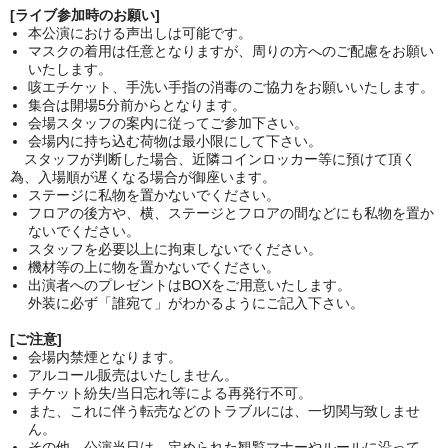
[ライブ参加時のお願い]
本公演における声出しは可能です。
マスクの着用は任意となりますが、周りの方へのご配慮をお願い
いたします。
咳エチケット、手洗い手指の消毒のご協力をお願いいたします。
集合は開場5分前からとなります。
会場スタッフの案内に従ってご参加下さい。
会場内に持ち込む荷物は最小限にして下さい。
スタッフが判断した場合、近隣コインロッカー等に預けて頂く
為、入場順が遅くなる場合が御座います。
ステージに私物を置かないでください。
フロアの後方や、横、ステージとフロアの間などにも私物を置か
ないでください。
スタッフを必要以上に拘束しないでください。
機材等の上に物を置かないでください。
出演者へのプレゼントはBOXをご用意いたします。
外装に必ず「誰宛て」がわかるようにご記入下さい。
[ご注意]
会場内禁煙となります。
アルコール販売はいたしません。
チケット紛失/当日忘れ等による再発行不可。
また、これに伴う転売などのトラブルには、一切関与致しませ
ん。
その他、公演当日は、定められた観覧マナーやルールに沿って、