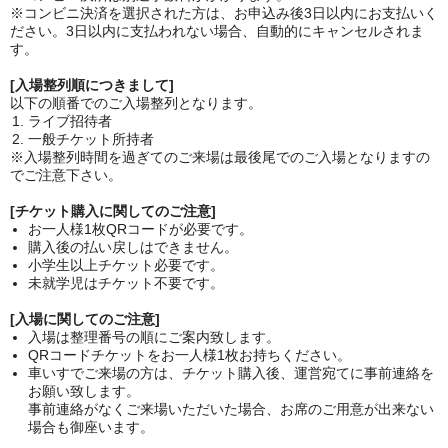
※コンビニ決済を選択された方は、お申込み後3日以内にお支払いく
ださい。3日以内に支払われない場合、自動的にキャンセルされま
す。
[入場整列順につきまして]
以下の順番でのご入場整列となります。
ライブ招待者
一般チケット所持者
※入場整列時間を過ぎてのご来場は最後尾でのご入場となりますの
でご注意下さい。
[チケット購入に関してのご注意]
お一人様1枚QRコードが必要です。
購入後の払い戻しはできません。
小学生以上チケット必要です。
未就学児はチケット不要です。
[入場に関してのご注意]
入場は整理番号の順にご案内致します。
QRコードチケットをお一人様1枚お持ちください。
車いすでご来場の方は、チケット購入後、運営宛てに事前連絡を
お願い致します。
事前連絡がなくご来場いただいた場合、お席のご用意が出来ない
場合も御座います。