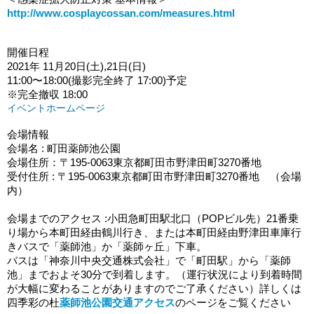
http://www.cosplaycossan.com/measures.html
開催日程
2021年 11月20日(土),21日(日)
11:00〜18:00(撮影完全終了 17:00)予定
※完全撤収 18:00
イベントホームページ
(
新
会場情報
し
会場名 : 町田薬師池公園
い
会場住所：〒195-0063東京都町田市野津田町3270番地
タ
受付住所 : 〒195-0063東京都町田市野津田町3270番地　（会場
ブ
内）
で
開
会場までのアクセス :
小田急町田駅北口（POPビル先）21番乗
く
り場から本町田経由鶴川行き、または本町田経由野津田車庫行
)
きバスで「薬師池」か「薬師ヶ丘」下車。
バスは「神奈川中央交通株式会社」で「町田駅」から「薬師
池」までおよそ30分で到着します。（運行状況により到着時間
が大幅に変わることがありますのでご了承ください）詳しくは
四季彩の杜
薬師池公園交通アクセス
のページをご覧ください