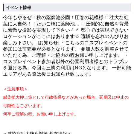
イベント情報
今年もやるぜ！秋の薬師池公園！圧巻の花模様！ 壮大な紅
葉に大自然！！たいこ橋に薬師池…！ 圧倒的な自然を背景
に素敵な撮影を実現して下さい＾＾ 都心では実現できない
ロケーションがここにはあります☆ 喧騒を忘れのんびりお
楽しみ下さい。 [お知らせ] ・こちらのコスプレイベントの
参加には前売券が必要となります。 参加人数を調整させて
いただく為、ご理解・ご協力の程お願い申し上げます。 ・
コスプレイベント参加者以外の公園利用者様とのトラブル
を避ける為、今回も三脚の利用はNGとなります。 一部可能
エリアがある際は後日お知らせ致します。
＜注意事項＞
感染拡大抑止策として行政指導などがあった場合、延期又は中止の
可能性もございます。
何卒ご理解の程、お願い申し上げます。
＜感染症拡大防止対策 基本情報＞