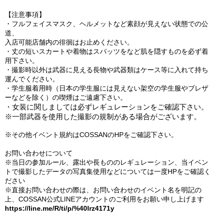
【注意事項】
・フルフェイスマスク、ヘルメットなど素顔が見えない状態での公
道、
入店可能店舗内の徘徊はお止めください。
・丈の短いスカートや着物はスパッツをなど肌を隠すものを必ず着
用下さい。
・撮影時以外は武器に見える長物や武器類はケース等に入れて持ち
運んでください。
・学生服着用時
（日本の学生服には見えない架空の学生服やブレザ
ーなどを除く）の
喫煙はご遠慮下さい。
・女装に関しましては必ずレギュレーションをご確認下さい。
※一部武器を使用した撮影の規制がある場合がございます。
※その他イベント規約はCOSSANのHPをご確認下さい。
お問い合わせについて
※当日の参加ルール、露出や長もののレギュレーション、当イベン
トで撮影したデータの写真集使用などについては一度HPをご確認く
ださい
※直接お問い合わせの際は、お問い合わせのイベント名を明記の
上、COSSAN公式
LINEアカウントのご利用をお願い申し上げます
https://line.me/R/ti/p/%40lrz4171y