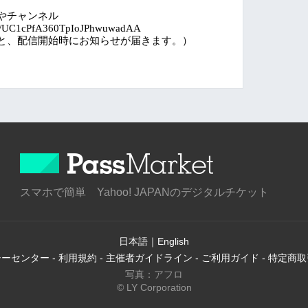
たやチャンネル
nel/UC1cPfA360TpIoJPhwuwadAA
と、配信開始時にお知らせが届きます。）
スマホで簡単 Yahoo! JAPANのデジタルチケット
日本語
｜
English
シーセンター
-
利用規約
-
主催者ガイドライン
-
ご利用ガイド
-
特定商取
写真：アフロ
© LY Corporation