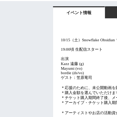
イベント情報
（土）
10/15
Snowflake Obsidian
頃
生配信スタート
19:00
出演
遠藤
Kazz
(g)
Mayumi (vo)
bordie (ds/vo)
ゲスト：笠原竜司
＊応援のために、未公開動画を
＊購入金額を選んでいただけま
＊チケット購入期間終了後、メ
＊アーカイブ・チケット購入期
＊アーティストやお店の活動資