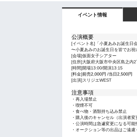
イベント情報
公演概要
[イベント名]「小夏あみお誕生日
〜小夏あみのお誕生日を皆でお祝
[会場]仮面女子シアター
[住所]大阪府大阪市中央区島之内2丁
[時間]開場13:00/開演13:15
[料金]
前売2,000
円
/
当日
2,500円
[出演]スリジエWEST
注意事項
・再入場禁止
・喫煙不可
・食べ物・酒類持ち込み禁止
・購入後のキャンセル（出演者変
・公演時間は急遽変更になる可能
・オークション等の出品はご遠慮