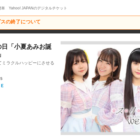
単 Yahoo! JAPANのデジタルチケット
ービスの終了について
あみの日「小夏あみお誕
」
てミラクルハッピーにさせる
15
Ｅ