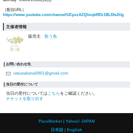
［配信URL］
https://www.youtube.com/channel/UCpxzAZQlmqbRDz1BLDts2Ug
主催者情報
販売主
歌う魚
お問い合わせ先
utausakana0901@gmail.com
当日の受付について
当日の受付については
こちら
をご確認ください。
チケットを取り出す
PassMarket
Yahoo! JAPAN
日本語
English