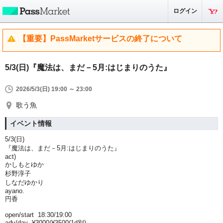
ログイン
【重要】PassMarketサービスの終了について
5/3(日)『魔法は、まだ－5月:はじまりのうた』
2026/5/3(日) 19:00 ～ 23:00
歌う魚
イベント情報
5/3(日)
『魔法は、まだ－5月:はじまりのうた』
act)
かしもとゆか
杉野淳子
しなだゆかり
ayano.
円香
open/start 18:30/19:00
adv/day ¥3000/¥3500(1d別)