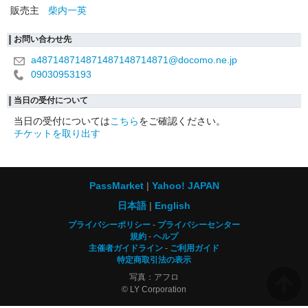
販売主
柴内一英
お問い合わせ先
a487148714871487148714871@docomo.ne.jp
09030953193
当日の受付について
当日の受付については
こちら
をご確認ください。
チケットを取り出す
PassMarket
Yahoo! JAPAN
日本語
English
プライバシーポリシー
プライバシーセンター
規約
ヘルプ
主催者ガイドライン
ご利用ガイド
特定商取引法の表示
写真：アフロ
© LY Corporation